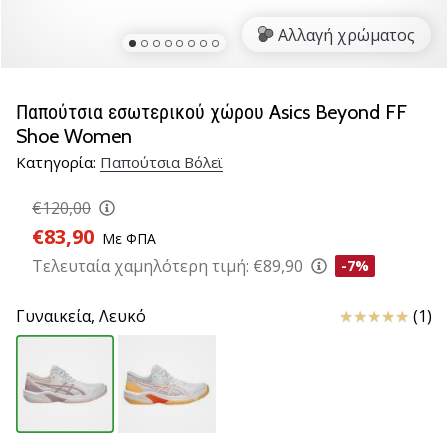
βόλεϊ
Αλλαγή χρώματος
Είστε
λάτρης
του
Παπούτσια εσωτερικού χώρου Asics Beyond FF
βόλεϊ
Shoe Women
όπως
Κατηγορία:
Παπούτσια Βόλεϊ
εμείς;
Ελάτε
€120,00
μαζί
μας
€83,90
Με ΦΠΑ
ως
Τελευταία χαμηλότερη τιμή:
€89,90
-7%
πρεσβευτής
της
Κριτικές
Γυναικεία,
Λευκό
(1)
μάρκας
μας.
11. 8. 2022
•