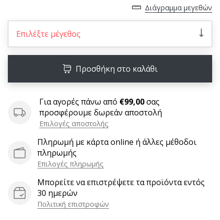
9 λεπτά ανάγνωσης
Διάγραμμα μεγεθών
Weplayvolleyball
Πρόγραμμα
Επιλέξτε μέγεθος
Συνεργατών
Έχετε
τον
Προσθήκη στο καλάθι
δικό
σας
ιστότοπο,
Για αγορές πάνω από
€99,00
σας
ιστολόγιο,
προσφέρουμε δωρεάν αποστολή
σελίδα
Επιλογές αποστολής
στο
Πληρωμή με κάρτα online ή άλλες μέθοδοι
Facebook
πληρωμής
ή
φόρουμ
Επιλογές πληρωμής
συζητήσεων;
Μπορείτε να επιστρέψετε τα προϊόντα εντός
Αφήστε
30 ημερών
τα
Πολιτική επιστροφών
να
σας