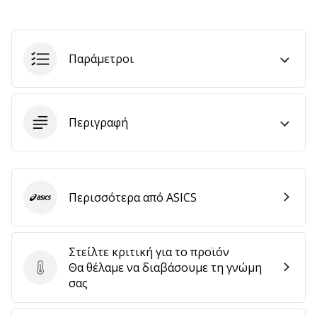
αποφέρουν
έσοδα.
…
Παράμετροι
Εμφάνιση
όλων
Περιγραφή
των
άρθρων
Περισσότερα από ASICS
ASICS
Στείλτε κριτική για το προϊόν
Θα θέλαμε να διαβάσουμε τη γνώμη
Στείλτε κριτική για το προϊόν
σας