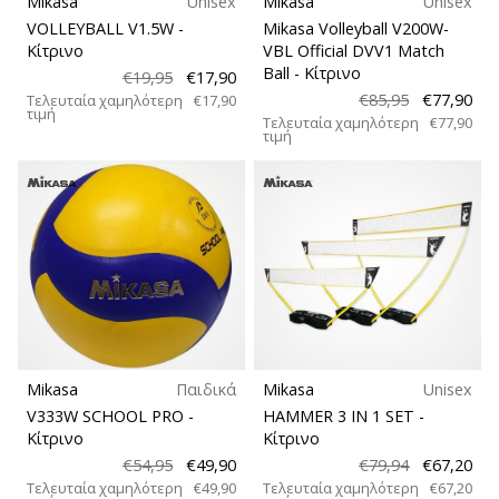
Mikasa
Unisex
Mikasa
Unisex
VOLLEYBALL V1.5W
-
Mikasa Volleyball V200W-
Κίτρινο
VBL Official DVV1 Match
Ball
- Κίτρινο
€19,95
€17,90
€85,95
€77,90
Τελευταία χαμηλότερη
€17,90
τιμή
Τελευταία χαμηλότερη
€77,90
τιμή
Mikasa
Παιδικά
Mikasa
Unisex
V333W SCHOOL PRO
-
HAMMER 3 IN 1 SET
-
Κίτρινο
Κίτρινο
€54,95
€49,90
€79,94
€67,20
Τελευταία χαμηλότερη
€49,90
Τελευταία χαμηλότερη
€67,20