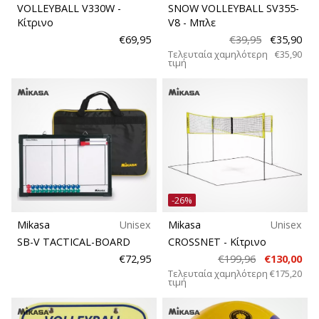
9 λεπτά ανάγνωσης
VOLLEYBALL V330W
-
SNOW VOLLEYBALL SV355-
Weplayvolleyball
Κίτρινο
V8
- Μπλε
Πρόγραμμα
€69,95
€39,95
€35,90
Τελευταία χαμηλότερη
€35,90
Συνεργατών
τιμή
Έχετε
τον
δικό
σας
ιστότοπο,
ιστολόγιο,
σελίδα
στο
-26%
Facebook
ή
Mikasa
Unisex
Mikasa
Unisex
φόρουμ
SB-V TACTICAL-BOARD
CROSSNET
- Κίτρινο
συζητήσεων;
€72,95
€199,96
€130,00
Αφήστε
Τελευταία χαμηλότερη
€175,20
τιμή
τα
να
σας