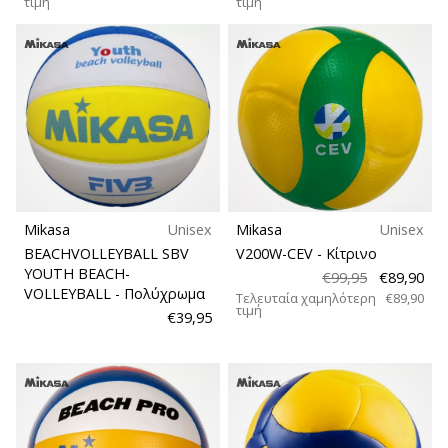
τιμή
τιμή
Mikasa
Unisex
Mikasa
Unisex
BEACHVOLLEYBALL SBV
V200W-CEV
- Κίτρινο
YOUTH BEACH-
€99,95
€89,90
VOLLEYBALL
- Πολύχρωμα
Τελευταία χαμηλότερη
€89,90
τιμή
€39,95