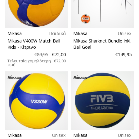
Teamsales
βόλεϊ
Είστε
Τύπος μπάλας
λάτρης
του
Mikasa
Παιδικά
Mikasa
Unisex
Είδος γηπέδου
βόλεϊ
Mikasa V400W Match Ball
Mikasa Sharknet Bundle Inkl.
όπως
Kids
- Κίτρινο
Ball Goal
εμείς;
€89,95
€72,00
€149,95
Αθλητισμός
Ελάτε
Τελευταία χαμηλότερη
€72,00
μαζί
τιμή
μας
Βάρος
ως
πρεσβευτής
της
μάρκας
μας.
11. 8. 2022
•
Mikasa
Unisex
Mikasa
Unisex