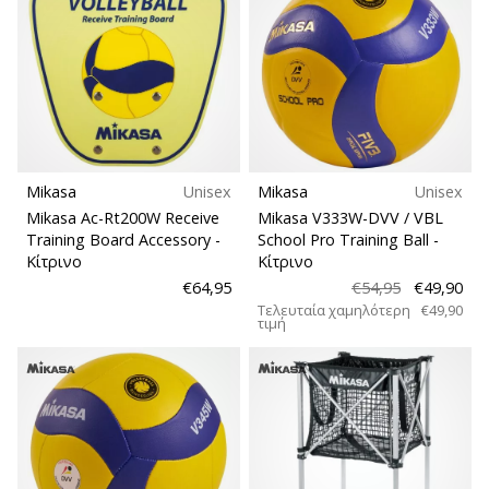
αποφέρουν
έσοδα.
…
Εμφάνιση
όλων
Mikasa
Unisex
Mikasa
Unisex
των
Mikasa Ac-Rt200W Receive
Mikasa V333W-DVV / VBL
άρθρων
Training Board Accessory
-
School Pro Training Ball
-
Κίτρινο
Κίτρινο
€64,95
€54,95
€49,90
Τελευταία χαμηλότερη
€49,90
τιμή