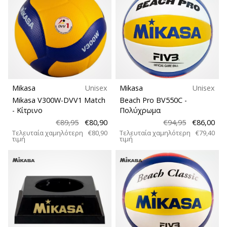
Mikasa
Unisex
Mikasa
Unisex
Mikasa V300W-DVV1 Match
Beach Pro BV550C
-
- Κίτρινο
Πολύχρωμα
€89,95
€80,90
€94,95
€86,00
Τελευταία χαμηλότερη
€80,90
Τελευταία χαμηλότερη
€79,40
τιμή
τιμή