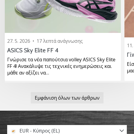
27. 5. 2026
•
17 λεπτά ανάγνωσης
11.
ASICS Sky Elite FF 4
Γί
Γνώρισε τα νέα παπούτσια volley ASICS Sky Elite
Είσ
FF 4! Ανακάλυψε τις τεχνικές ενημερώσεις και
μα
μάθε αν αξίζει να…
Εμφάνιση όλων των άρθρων
EUR - Κύπρος (EL)