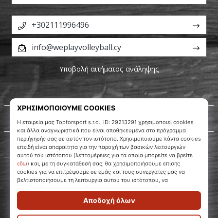
+302111996496
info@weplayvolleyball.cy
Υποβολή αιτήματος ανάληψης
Σχετικά μ' εμάς
Εξυπηρέτηση πελατών
WePlayVolleyball.cy