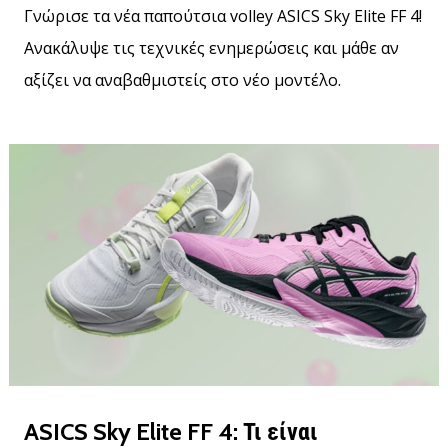
Γνώρισε τα νέα παπούτσια volley ASICS Sky Elite FF 4!
βόλεϊ
Ανακάλυψε τις τεχνικές ενημερώσεις και μάθε αν
Είστε
λάτρης
αξίζει να αναβαθμιστείς στο νέο μοντέλο.
του
βόλεϊ
όπως
εμείς;
Ελάτε
μαζί
μας
ως
πρεσβευτής
της
μάρκας
μας.
11. 8. 2022
ASICS Sky Elite FF 4: Τι είναι
•