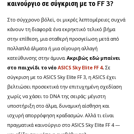
9 λεπτά ανάγνωσης
καινούργιο σε σύγκριση με το FF 3?
Weplayvolleyball
Πρόγραμμα
Στο σύγχρονο βόλεϊ, οι μικρές λεπτομέρειες συχνά
Συνεργατών
κάνουν τη διαφορά: ένα εκρηκτικό τελικό βήμα
Έχετε
στην επίθεση, μια σταθερή προσγείωση μετά από
τον
δικό
πολλαπλά άλματα ή μια σίγουρη αλλαγή
σας
κατεύθυνσης στην άμυνα.
Ακριβώς εδώ μπαίνει
ιστότοπο,
ιστολόγιο,
στο παιχνίδι το νέο
ASICS Sky Elite FF 4
.
Σε
σελίδα
σύγκριση με το ASICS Sky Elite FF 3, η ASICS έχει
στο
Facebook
βελτιώσει προσεκτικά την επιτυχημένη σχεδίαση
ή
χωρίς να χάσει το DNA της σειράς: μέγιστη
φόρουμ
υποστήριξη στο άλμα, δυναμική αίσθηση και
συζητήσεων;
Αφήστε
ισχυρή απορρόφηση κραδασμών. Αλλά τι είναι
τα
πραγματικά καινούργιο στο ASICS Sky Elite FF 4 —
να
σας