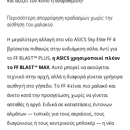
και αξίζει τον κόπο η αναβάθμιση?
αποφέρουν
έσοδα.
Περισσότερη απορρόφηση κραδασμών χωρίς την
…
αίσθηση του μαλακού
Η μεγαλύτερη αλλαγή στο νέο ASICS Sky Elite FF 4
Εμφάνιση
βρίσκεται πιθανώς στην ενδιάμεση σόλα. Αντί για
όλων
των
το FF BLAST™ PLUS,
η ASICS χρησιμοποιεί πλέον
άρθρων
το FF BLAST™ MAX
. Αυτό μπορεί να ακούγεται
τεχνικό στην αρχή, αλλά η διαφορά γίνεται γρήγορα
αισθητή στο γήπεδο. Το FF 4 είναι πιο μαλακό και
άνετο κατά την προσγείωση, χωρίς να γίνεται
ασταθές ή αργό. Ειδικά σε καταστάσεις έντονων
αλμάτων — τυπικές για τους ακραίους, τους
διαγώνιους ή τους κεντρικούς μπλοκέρ — η νέα