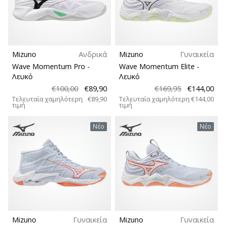
Μέγεθος
βόλεϊ
Είστε
Teamsales
λάτρης
του
Mizuno
Ανδρικά
Mizuno
Γυναικεία
Carbon
βόλεϊ
Wave Momentum Pro
-
Wave Momentum Elite
-
όπως
Λευκό
Λευκό
εμείς;
€100,00
€89,90
€169,95
€144,00
Συλλογή
Ελάτε
Τελευταία χαμηλότερη
€89,90
Τελευταία χαμηλότερη
€144,00
μαζί
τιμή
τιμή
μας
Άνεση και αντικραδασμική προστασία
ως
Νέο
Νέο
πρεσβευτής
Πτώση (χιλ.)
της
μάρκας
μας.
Εφαρμογή
11. 8. 2022
Λειτουργία
•
Mizuno
Γυναικεία
Mizuno
Γυναικεία