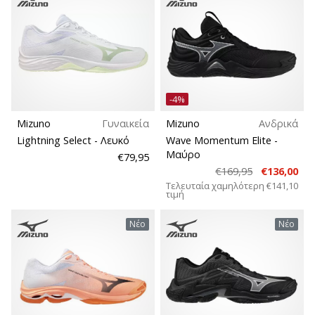
αποφέρουν
Τύποι παπουτσιών
έσοδα.
…
Βάρος
-4%
Εμφάνιση
όλων
Mizuno
Γυναικεία
Mizuno
Ανδρικά
των
Lightning Select
- Λευκό
Wave Momentum Elite
-
άρθρων
Μαύρο
€79,95
€169,95
€136,00
Τελευταία χαμηλότερη
€141,10
τιμή
Νέο
Νέο