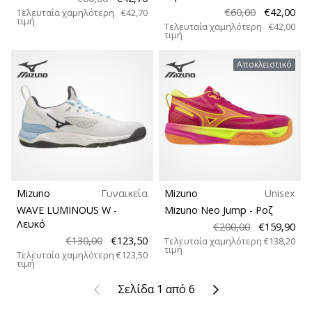
€60,00
€42,00
Τελευταία χαμηλότερη
€42,70
τιμή
Τελευταία χαμηλότερη
€42,00
τιμή
Αποκλειστικό
Mizuno
Γυναικεία
Mizuno
Unisex
WAVE LUMINOUS W
-
Mizuno Neo Jump
- Ροζ
Λευκό
€200,00
€159,90
€130,00
€123,50
Τελευταία χαμηλότερη
€138,20
τιμή
Τελευταία χαμηλότερη
€123,50
τιμή
Προηγούμενο
Επόμενο
Σελίδα 1 από 6