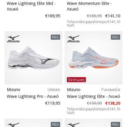
9 λεπτά ανάγνωσης
Wave Lightning Elite Mid
-
Wave Momentum Elite
-
Μοντέλο
Weplayvolleyball
Λευκό
Λευκό
Πρόγραμμα
€169,95
€169,95
€141,10
Είδος γηπέδου
Τελευταία χαμηλότερη
€141,10
Συνεργατών
τιμή
Έχετε
Νέο
Νέο
τον
Πλάτος παπουτσίου
δικό
σας
Αθλητισμός
ιστότοπο,
ιστολόγιο,
σελίδα
Βιωσιμότητα
στο
Έκπτωση
Facebook
Ιδιότητες
ή
Mizuno
Unisex
Mizuno
Γυναικεία
φόρουμ
Wave Lightning Pro
- Λευκό
Wave Lightning Elite
- Λευκό
συζητήσεων;
€119,95
€159,95
€138,20
Υπαίθριο
Αφήστε
Τελευταία χαμηλότερη
€141,10
τιμή
τα
να
Τύπος διαδρομής
Νέο
Νέο
σας