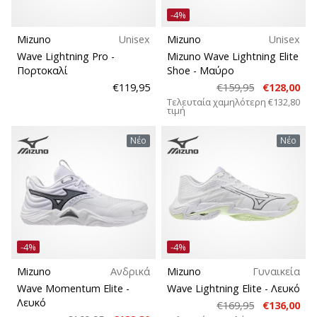
-4%
Mizuno
Unisex
Mizuno
Unisex
Wave Lightning Pro
-
Mizuno Wave Lightning Elite
Πορτοκαλί
Shoe
- Μαύρο
€119,95
€159,95
€128,00
Τελευταία χαμηλότερη
€132,80
τιμή
Νέο
Νέο
-4%
-4%
Mizuno
Ανδρικά
Mizuno
Γυναικεία
Wave Momentum Elite
-
Wave Lightning Elite
- Λευκό
Λευκό
€169,95
€136,00