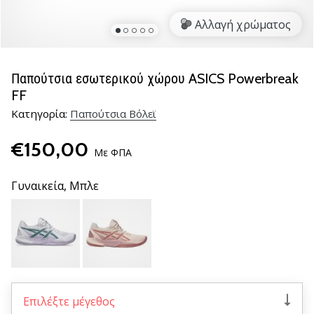
βόλεϊ
Αλλαγή χρώματος
Είστε
λάτρης
του
Παπούτσια εσωτερικού χώρου ASICS Powerbreak
βόλεϊ
FF
όπως
Κατηγορία:
Παπούτσια Βόλεϊ
εμείς;
Ελάτε
€150,00
μαζί
Με ΦΠΑ
μας
ως
Γυναικεία,
Μπλε
πρεσβευτής
της
μάρκας
μας.
11. 8. 2022
•
Επιλέξτε μέγεθος