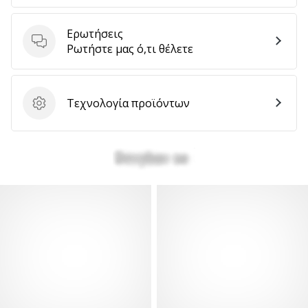
αποφέρουν
έσοδα.
Ερωτήσεις
…
Ερωτήσεις
Ρωτήστε μας ό,τι θέλετε
Εμφάνιση
Τεχνολογία προϊόντων
Τεχνολογία προϊόντων
όλων
των
άρθρων