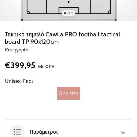
βόλεϊ
Είστε
λάτρης
του
Τακτικό ταμπλό Cawila PRO football tactical
βόλεϊ
board TP 90x120cm
όπως
Κατηγορία:
εμείς;
Ελάτε
€399,95
μαζί
Με ΦΠΑ
μας
ως
Unisex,
Γκρι
πρεσβευτής
της
One size
μάρκας
μας.
11. 8. 2022
•
Παράμετροι