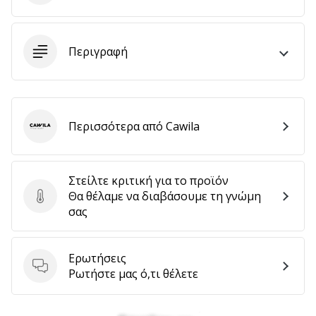
9 λεπτά ανάγνωσης
Weplayvolleyball
Πρόγραμμα
Περιγραφή
Συνεργατών
Έχετε
τον
δικό
σας
Περισσότερα από Cawila
Cawila
ιστότοπο,
ιστολόγιο,
σελίδα
Στείλτε κριτική για το προϊόν
στο
Θα θέλαμε να διαβάσουμε τη γνώμη
Στείλτε κριτική για το προϊόν
Facebook
σας
ή
φόρουμ
συζητήσεων;
Ερωτήσεις
Αφήστε
Ερωτήσεις
Ρωτήστε μας ό,τι θέλετε
τα
να
σας