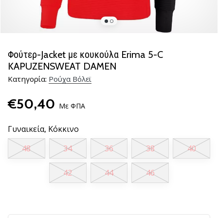
βόλεϊ
Είστε
λάτρης
του
Φούτερ-Jacket με κουκούλα Erima 5-C
βόλεϊ
KAPUZENSWEAT DAMEN
όπως
Κατηγορία:
Ρούχα Βόλεϊ
εμείς;
Ελάτε
€50,40
μαζί
Με ΦΠΑ
μας
ως
Γυναικεία,
Κόκκινο
πρεσβευτής
της
48
34
36
38
40
μάρκας
μας.
42
44
46
11. 8. 2022
•