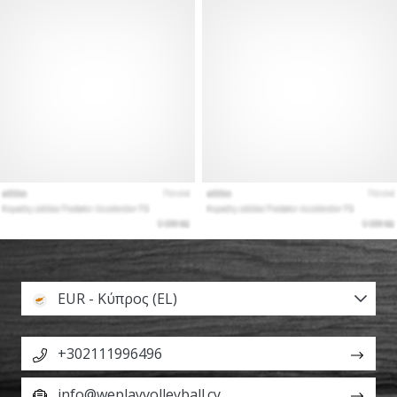
EUR - Κύπρος (EL)
+302111996496
info@weplayvolleyball.cy