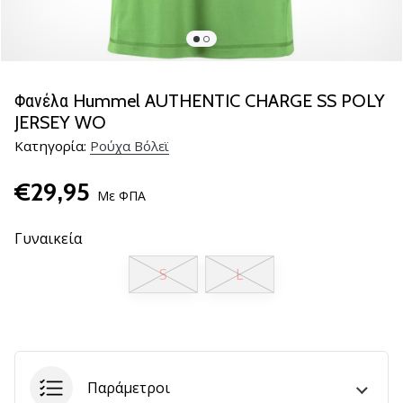
βόλεϊ
Είστε
λάτρης
του
Φανέλα Hummel AUTHENTIC CHARGE SS POLY
βόλεϊ
JERSEY WO
όπως
Κατηγορία:
Ρούχα Βόλεϊ
εμείς;
Ελάτε
€29,95
μαζί
Με ΦΠΑ
μας
ως
Γυναικεία
πρεσβευτής
της
S
L
μάρκας
μας.
11. 8. 2022
•
Παράμετροι