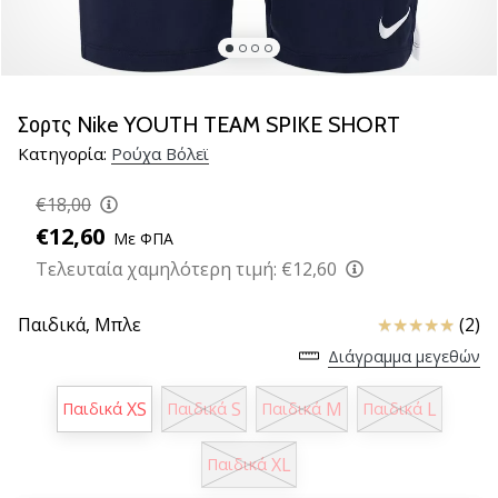
βόλεϊ
Είστε
λάτρης
του
Σορτς Nike YOUTH TEAM SPIKE SHORT
βόλεϊ
Κατηγορία:
Ρούχα Βόλεϊ
όπως
εμείς;
€18,00
Ελάτε
μαζί
€12,60
Με ΦΠΑ
μας
Τελευταία χαμηλότερη τιμή:
€12,60
ως
πρεσβευτής
Κριτικές
Παιδικά,
Μπλε
(2)
της
μάρκας
Διάγραμμα μεγεθών
μας.
XS
S
M
L
Παιδικά
Παιδικά
Παιδικά
Παιδικά
11. 8. 2022
XL
Παιδικά
•