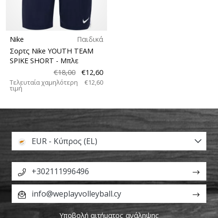
Nike
Παιδικά
Σορτς Nike YOUTH TEAM
SPIKE SHORT
- Μπλε
€18,00
€12,60
Τελευταία χαμηλότερη
€12,60
τιμή
EUR - Κύπρος (EL)
+302111996496
info@weplayvolleyball.cy
Υποβολή αιτήματος ανάληψης