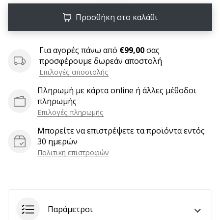
9 λεπτά ανάγνωσης
Weplayvolleyball
Προσθήκη στο καλάθι
Πρόγραμμα
Συνεργατών
Για αγορές πάνω από
€99,00
σας
Έχετε
προσφέρουμε δωρεάν αποστολή
τον
Επιλογές αποστολής
δικό
σας
Πληρωμή με κάρτα online ή άλλες μέθοδοι
ιστότοπο,
πληρωμής
ιστολόγιο,
Επιλογές πληρωμής
σελίδα
Μπορείτε να επιστρέψετε τα προϊόντα εντός
στο
30 ημερών
Facebook
ή
Πολιτική επιστροφών
φόρουμ
συζητήσεων;
Αφήστε
τα
να
Παράμετροι
σας