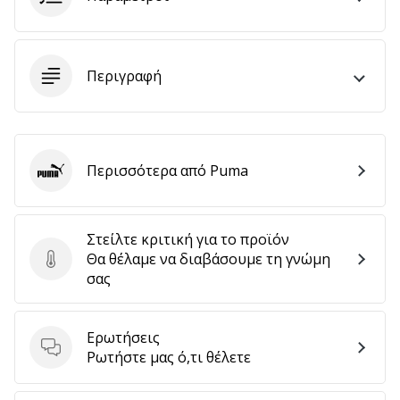
9 λεπτά ανάγνωσης
Weplayvolleyball
Πρόγραμμα
Συνεργατών
Περιγραφή
Έχετε
τον
δικό
σας
Περισσότερα από Puma
Puma
ιστότοπο,
ιστολόγιο,
σελίδα
στο
Στείλτε κριτική για το προϊόν
Facebook
Θα θέλαμε να διαβάσουμε τη γνώμη
Στείλτε κριτική για το προϊόν
ή
σας
φόρουμ
συζητήσεων;
Αφήστε
Ερωτήσεις
Ερωτήσεις
τα
Ρωτήστε μας ό,τι θέλετε
να
σας