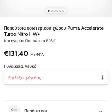
βόλεϊ
Είστε
λάτρης
του
Παπούτσια εσωτερικού χώρου Puma Accelerate
βόλεϊ
Turbo Nitro II W+
όπως
Κατηγορία:
Παπούτσια Βόλεϊ
εμείς;
Ελάτε
€131,40
μαζί
Με ΦΠΑ
μας
ως
Γυναικεία,
Λευκό
πρεσβευτής
της
Επιλέξτε μέγεθος
μάρκας
μας.
11. 8. 2022
•
Παράμετροι