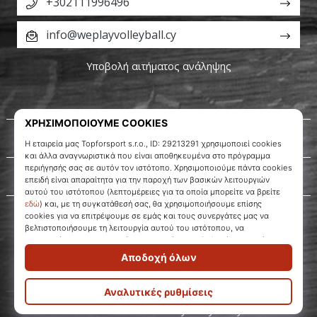
+302111996496
info@weplayvolleyball.cy
Υποβολή αιτήματος ανάληψης
Σχετικά μ' εμάς
Εξυπηρέτηση πελατών
WePlayVolleyball.cy
© 2010 – 2026
WePlayVolleyball.cy