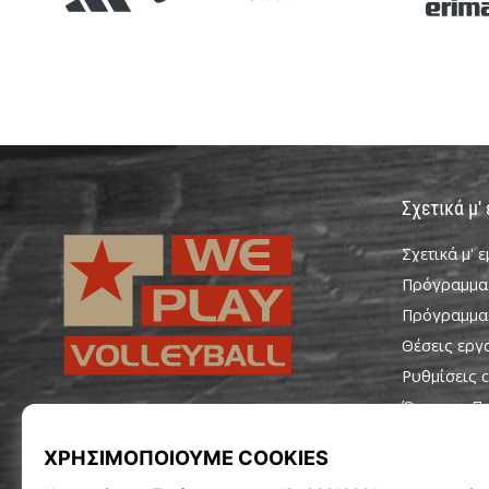
Σχετικά μ'
Σχετικά μ' 
Πρόγραμμα
Πρόγραμμα
Θέσεις εργ
Ρυθμίσεις c
Όροι και Π
WePlayVolleyball.cy