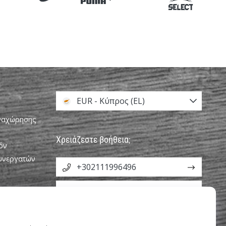
EUR - Κύπρος (EL)
αναχώρησης
Χρειάζεστε βοήθεια;
όν
Συνεργατών
+302111996496
info@weplayvolleyball.cy