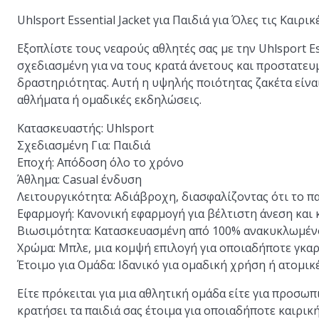
Uhlsport Essential Jacket για Παιδιά για Όλες τις Καιρι
Εξοπλίστε τους νεαρούς αθλητές σας με την Uhlsport Ess
σχεδιασμένη για να τους κρατά άνετους και προστατευ
δραστηριότητας. Αυτή η υψηλής ποιότητας ζακέτα είναι 
αθλήματα ή ομαδικές εκδηλώσεις.
Κατασκευαστής
: Uhlsport
Σχεδιασμένη Για
: Παιδιά
Εποχή
: Απόδοση όλο το χρόνο
Άθλημα
: Casual ένδυση
Λειτουργικότητα
: Αδιάβροχη, διασφαλίζοντας ότι το π
Εφαρμογή
: Κανονική εφαρμογή για βέλτιστη άνεση και
Βιωσιμότητα
: Κατασκευασμένη από 100% ανακυκλωμένο
Χρώμα
: Μπλε, μια κομψή επιλογή για οποιαδήποτε γκ
Έτοιμο για Ομάδα
: Ιδανικό για ομαδική χρήση ή ατομι
Είτε πρόκειται για μια αθλητική ομάδα είτε για προσωπ
κρατήσει τα παιδιά σας έτοιμα για οποιαδήποτε καιρικ