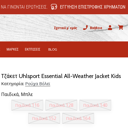
 ΝΑ ΓΊΝΟΝΤΑΙ ΕΡΩΤΉΣΕΙΣ.
ΕΓΓΎΗΣΗ ΕΠΙΣΤΡΟΦΉΣ ΧΡΗΜΆΤΩΝ
Σχετικά μ' εμάς
Βοήθεια
Χρήστης
καλάθι
Σ
ΜΑΡΚΕΣ
ΕΚΠΤΩΣΕΙΣ
BLOG
Τζάκετ Uhlsport Essential All-Weather Jacket Kids
Κατηγορία:
Ρούχα Βόλεϊ
Παιδικά,
Μπλε
116
128
140
Παιδικά
Παιδικά
Παιδικά
152
164
Παιδικά
Παιδικά