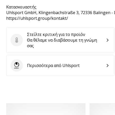
Κατασκευαστής
Uhlsport GmbH
, Klingenbachstraße 3, 72336 Balingen -
https://uhlsport.group/kontakt/
Στείλτε κριτική για το προϊόν
Θα θέλαμε να διαβάσουμε τη γνώμη
Στείλτε κριτική για το προϊόν
σας
Περισσότερα από Uhlsport
Uhlsport