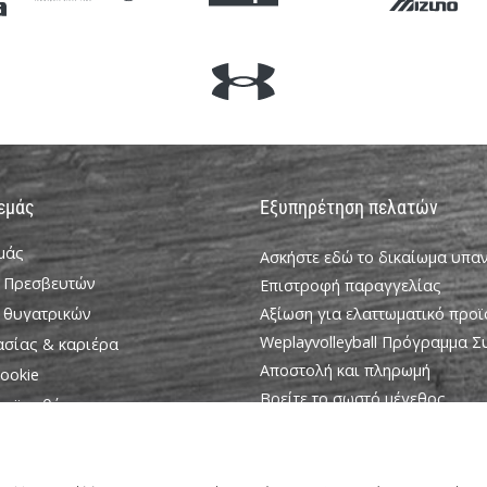
 εμάς
Εξυπηρέτηση πελατών
εμάς
Ασκήστε εδώ το δικαίωμα υπ
 Πρεσβευτών
Επιστροφή παραγγελίας
 θυγατρικών
Αξίωση για ελαττωματικό προϊ
Weplayvolleyball Πρόγραμμα 
ασίας & καριέρα
Αποστολή και πληρωμή
ookie
Βρείτε το σωστό μέγεθος
ροϋποθέσεις
Επικοινωνία
Συχνές ερωτήσεις
Πολιτική απορρήτου