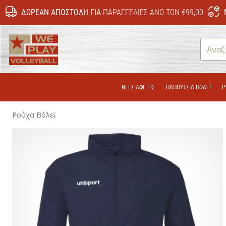
ΔΩΡΕΆΝ ΑΠΟΣΤΟΛΉ ΓΙΑ
ΠΑΡΑΓΓΕΛΊΕΣ ΆΝΩ ΤΩΝ €99,00
WePlayVolleyball.cy
ΝΕΕΣ ΑΦΙΞΕΙΣ
ΠΑΠΟΎΤΣΙΑ ΒΌΛΕΪ
Ρ
Ρούχα Βόλεϊ