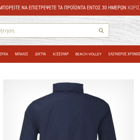
ΜΠΟΡΕΊΤΕ ΝΑ ΕΠΙΣΤΡΈΨΕΤΕ ΤΑ ΠΡΟΪΌΝΤΑ ΕΝΤΌΣ 30 ΗΜΕΡΏΝ
ΧΩΡΊΣ
Αναζήτηση
ΟΎΧΑ
ΜΠΑΛΕΣ
ΔΊΧΤΥΑ
ΑΞΕΣΟΥΑΡ
BEACH VOLLEY
ΕΛΕΥΘΕΡΟΣ ΧΡΟΝΟ