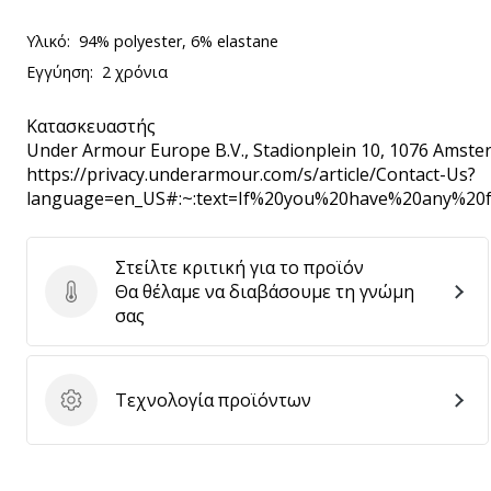
Υλικό:
94% polyester, 6% elastane
Εγγύηση:
2 χρόνια
Κατασκευαστής
Under Armour Europe B.V.
, Stadionplein 10, 1076 Amste
https://privacy.underarmour.com/s/article/Contact-Us?
language=en_US#:~:text=If%20you%20have%20any%2
Στείλτε κριτική για το προϊόν
Θα θέλαμε να διαβάσουμε τη γνώμη
Στείλτε κριτική για το προϊόν
σας
Τεχνολογία προϊόντων
Τεχνολογία προϊόντων