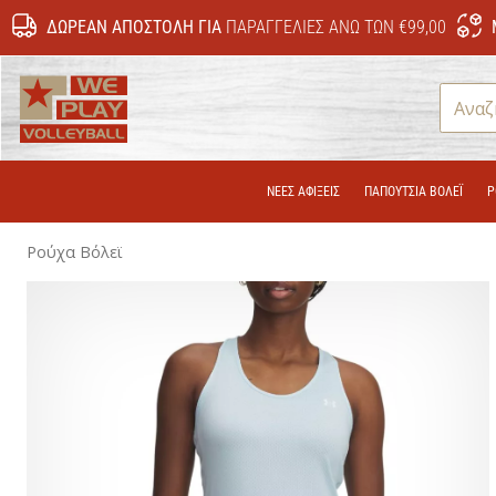
ΔΩΡΕΆΝ ΑΠΟΣΤΟΛΉ ΓΙΑ
ΠΑΡΑΓΓΕΛΊΕΣ ΆΝΩ ΤΩΝ €99,00
WePlayVolleyball.cy
ΝΕΕΣ ΑΦΙΞΕΙΣ
ΠΑΠΟΎΤΣΙΑ ΒΌΛΕΪ
Ρ
Ρούχα Βόλεϊ