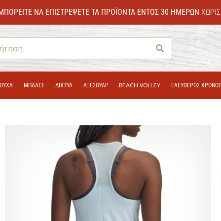
ΜΠΟΡΕΊΤΕ ΝΑ ΕΠΙΣΤΡΈΨΕΤΕ ΤΑ ΠΡΟΪΌΝΤΑ ΕΝΤΌΣ 30 ΗΜΕΡΏΝ
ΧΩΡΊΣ
Αναζήτηση
ΟΎΧΑ
ΜΠΑΛΕΣ
ΔΊΧΤΥΑ
ΑΞΕΣΟΥΑΡ
BEACH VOLLEY
ΕΛΕΥΘΕΡΟΣ ΧΡΟΝΟ