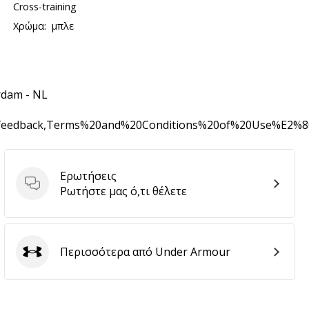
Cross-training
Χρώμα:
μπλε
rdam - NL
0feedback,Terms%20and%20Conditions%20of%20Use%E2%
Ερωτήσεις
Ερωτήσεις
Ρωτήστε μας ό,τι θέλετε
Περισσότερα από Under Armour
Under Armour