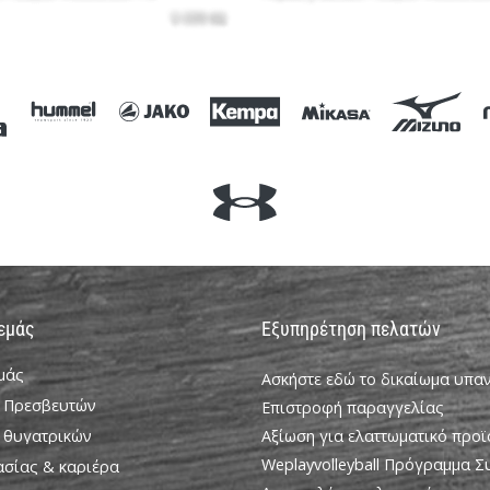
 εμάς
Εξυπηρέτηση πελατών
εμάς
Ασκήστε εδώ το δικαίωμα υπ
 Πρεσβευτών
Επιστροφή παραγγελίας
 θυγατρικών
Αξίωση για ελαττωματικό προϊ
Weplayvolleyball Πρόγραμμα 
ασίας & καριέρα