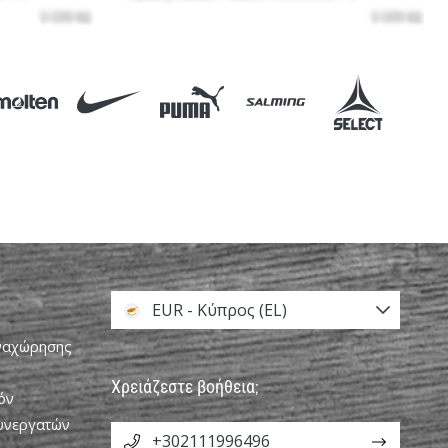
EUR - Κύπρος (EL)
αναχώρησης
Χρειάζεστε βοήθεια;
όν
Συνεργατών
+302111996496