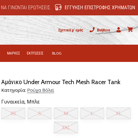
 ΝΑ ΓΊΝΟΝΤΑΙ ΕΡΩΤΉΣΕΙΣ.
ΕΓΓΎΗΣΗ ΕΠΙΣΤΡΟΦΉΣ ΧΡΗΜΆΤΩΝ
Σχετικά μ' εμάς
Βοήθεια
Χρήστης
καλάθι
Σ
ΜΑΡΚΕΣ
ΕΚΠΤΩΣΕΙΣ
BLOG
Αμάνικο Under Armour Tech Mesh Racer Tank
Κατηγορία:
Ρούχα Βόλεϊ
Γυναικεία,
Μπλε
XS
S
M
L
XL
XXL