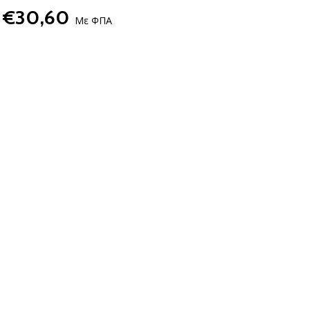
€30,60
Με ΦΠΑ