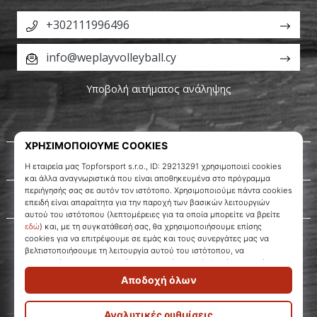
βόλεϊ
+302111996496
Είστε
λάτρης
info@weplayvolleyball.cy
του
βόλεϊ
Υποβολή αιτήματος ανάληψης
όπως
εμείς;
Ελάτε
μαζί
Σχετικά μ' εμάς
μας
ως
πρεσβευτής
Εξυπηρέτηση πελατών
της
μάρκας
μας.
11. 8. 2022
•
WePlayVolleyball.cy