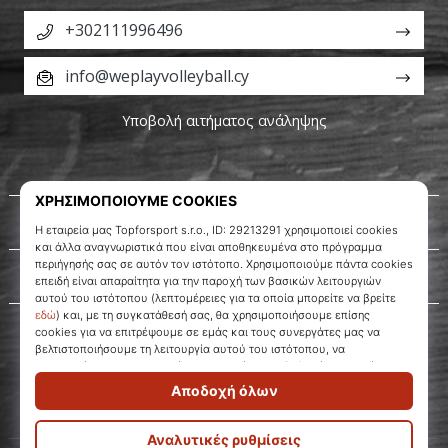
+302111996496
info@weplayvolleyball.cy
Υποβολή αιτήματος ανάληψης
Σχετικά μ' εμάς
Εξυπηρέτηση πελατών
WePlayVolleyball.cy