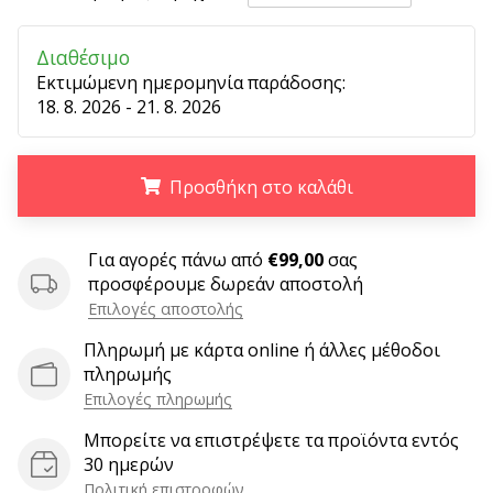
9 λεπτά ανάγνωσης
Weplayvolleyball
Διαθέσιμο
Πρόγραμμα
Εκτιμώμενη ημερομηνία παράδοσης:
Συνεργατών
18. 8. 2026 - 21. 8. 2026
Έχετε
τον
δικό
Προσθήκη στο καλάθι
σας
ιστότοπο,
ιστολόγιο,
.
.
.
Για αγορές πάνω από
€99,00
σας
σελίδα
προσφέρουμε δωρεάν αποστολή
στο
Επιλογές αποστολής
Facebook
ή
Πληρωμή με κάρτα online ή άλλες μέθοδοι
φόρουμ
πληρωμής
συζητήσεων;
Επιλογές πληρωμής
Αφήστε
τα
Μπορείτε να επιστρέψετε τα προϊόντα εντός
να
30 ημερών
σας
Πολιτική επιστροφών