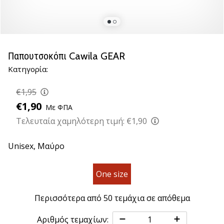
βόλεϊ
Είστε
λάτρης
του
Παπουτσοκόπι Cawila GEAR
βόλεϊ
Κατηγορία:
όπως
εμείς;
€1,95
Ελάτε
μαζί
€1,90
Με ΦΠΑ
μας
Τελευταία χαμηλότερη τιμή:
€1,90
ως
πρεσβευτής
Unisex,
Μαύρο
της
μάρκας
μας.
One size
Περισσότερα από 50 τεμάχια σε απόθεμα
11. 8. 2022
•
Αριθμός τεμαχίων: