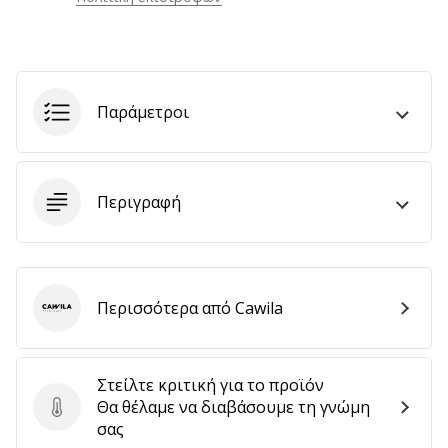
αποφέρουν
έσοδα.
…
Παράμετροι
Εμφάνιση
όλων
των
Περιγραφή
άρθρων
Περισσότερα από Cawila
Cawila
Στείλτε κριτική για το προϊόν
Θα θέλαμε να διαβάσουμε τη γνώμη
Στείλτε κριτική για το προϊόν
σας