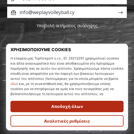
info@weplayvolleyball.cy
Υποβολή αιτήματος ανάληψης
Σχετικά μ' εμάς
Εξυπηρέτηση πελατών
WePlayVolleyball.cy
© 2010 – 2026
WePlayVolleyball.cy