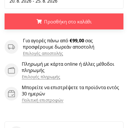
9 λεπτά ανάγνωσης
20. 8. 2026 - 25. 8. 2026
Weplayvolleyball
Πρόγραμμα
Προσθήκη στο καλάθι
Συνεργατών
Έχετε
.
.
.
τον
Για αγορές πάνω από
€99,00
σας
δικό
προσφέρουμε δωρεάν αποστολή
σας
Επιλογές αποστολής
ιστότοπο,
ιστολόγιο,
Πληρωμή με κάρτα online ή άλλες μέθοδοι
σελίδα
πληρωμής
στο
Επιλογές πληρωμής
Facebook
Μπορείτε να επιστρέψετε τα προϊόντα εντός
ή
30 ημερών
φόρουμ
Πολιτική επιστροφών
συζητήσεων;
Αφήστε
τα
να
σας