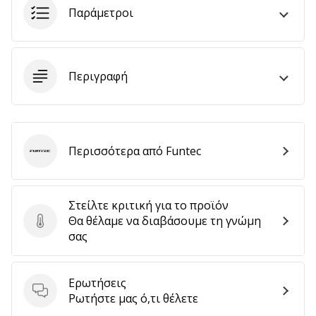
αποφέρουν
Παράμετροι
έσοδα.
…
Περιγραφή
Εμφάνιση
όλων
των
Περισσότερα από Funtec
άρθρων
Funtec
Στείλτε κριτική για το προϊόν
Θα θέλαμε να διαβάσουμε τη γνώμη
Στείλτε κριτική για το προϊόν
σας
Ερωτήσεις
Ερωτήσεις
Ρωτήστε μας ό,τι θέλετε