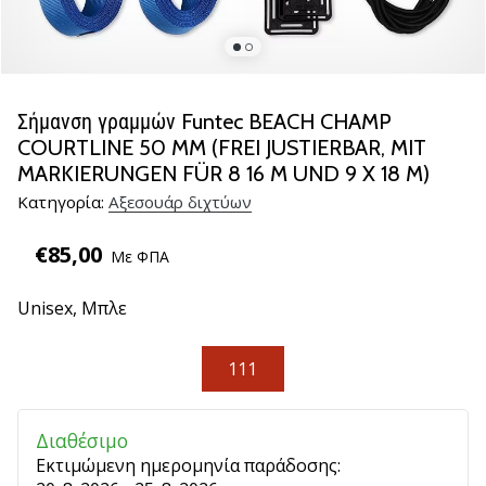
βόλεϊ
Είστε
λάτρης
του
Σήμανση γραμμών Funtec BEACH CHAMP
βόλεϊ
COURTLINE 50 MM (FREI JUSTIERBAR, MIT
όπως
MARKIERUNGEN FÜR 8 16 M UND 9 X 18 M)
εμείς;
Ελάτε
Κατηγορία:
Αξεσουάρ διχτύων
μαζί
μας
€85,00
Με ΦΠΑ
ως
πρεσβευτής
Unisex,
Μπλε
της
μάρκας
111
μας.
Διαθέσιμο
11. 8. 2022
•
Εκτιμώμενη ημερομηνία παράδοσης: