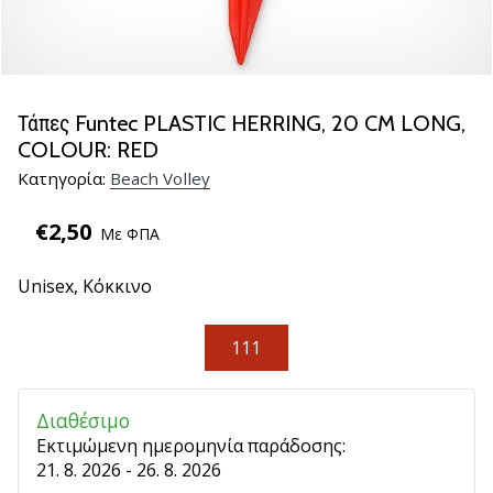
βόλεϊ
Είστε
λάτρης
του
Τάπες Funtec PLASTIC HERRING, 20 CM LONG,
βόλεϊ
COLOUR: RED
όπως
Κατηγορία:
Beach Volley
εμείς;
Ελάτε
€2,50
μαζί
Με ΦΠΑ
μας
ως
Unisex,
Κόκκινο
πρεσβευτής
της
111
μάρκας
μας.
Διαθέσιμο
Εκτιμώμενη ημερομηνία παράδοσης:
11. 8. 2022
21. 8. 2026 - 26. 8. 2026
•