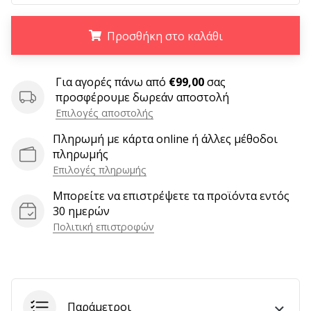
9 λεπτά ανάγνωσης
Weplayvolleyball
Προσθήκη στο καλάθι
Πρόγραμμα
Συνεργατών
.
.
.
Έχετε
Για αγορές πάνω από
€99,00
σας
τον
προσφέρουμε δωρεάν αποστολή
δικό
Επιλογές αποστολής
σας
Πληρωμή με κάρτα online ή άλλες μέθοδοι
ιστότοπο,
πληρωμής
ιστολόγιο,
σελίδα
Επιλογές πληρωμής
στο
Μπορείτε να επιστρέψετε τα προϊόντα εντός
Facebook
30 ημερών
ή
Πολιτική επιστροφών
φόρουμ
συζητήσεων;
Αφήστε
τα
να
Παράμετροι
σας