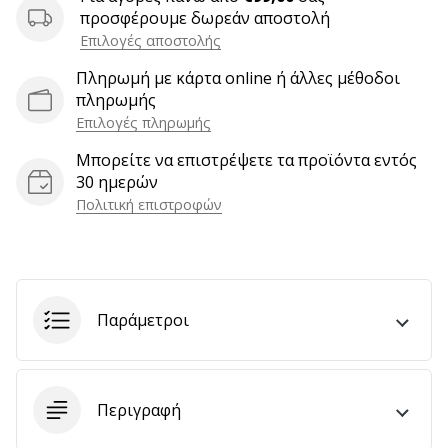
9 λεπτά ανάγνωσης
προσφέρουμε δωρεάν αποστολή
Weplayvolleyball
Επιλογές αποστολής
Πρόγραμμα
Πληρωμή με κάρτα online ή άλλες μέθοδοι
Συνεργατών
πληρωμής
Έχετε
Επιλογές πληρωμής
τον
δικό
Μπορείτε να επιστρέψετε τα προϊόντα εντός
σας
30 ημερών
ιστότοπο,
Πολιτική επιστροφών
ιστολόγιο,
σελίδα
στο
Facebook
ή
Παράμετροι
φόρουμ
συζητήσεων;
Αφήστε
τα
Περιγραφή
να
σας