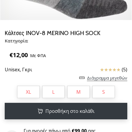
βόλεϊ
Είστε
λάτρης
του
Κάλτσες INOV-8 MERINO HIGH SOCK
βόλεϊ
Κατηγορία:
όπως
εμείς;
€12,00
Ελάτε
Με ΦΠΑ
μαζί
μας
Κριτικές
Unisex,
Γκρι
(5)
ως
Διάγραμμα μεγεθών
πρεσβευτής
της
XL
L
M
S
μάρκας
μας.
Προσθήκη στο καλάθι
11. 8. 2022
•
Για αγορές πάνω από
€99,00
σας