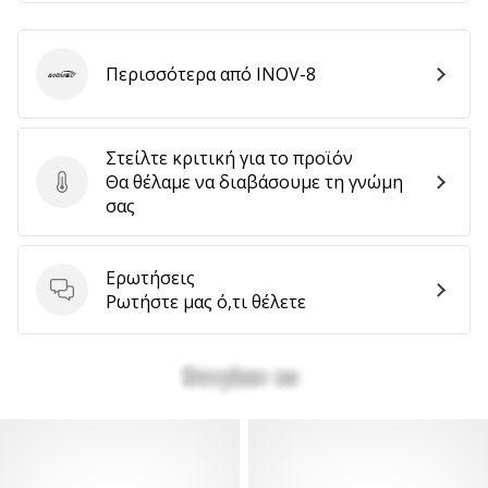
αποφέρουν
έσοδα.
…
Περισσότερα από INOV-8
INOV-8
Στείλτε κριτική για το προϊόν
Εμφάνιση
Θα θέλαμε να διαβάσουμε τη γνώμη
όλων
Στείλτε κριτική για το προϊόν
σας
των
άρθρων
Ερωτήσεις
Ερωτήσεις
Ρωτήστε μας ό,τι θέλετε