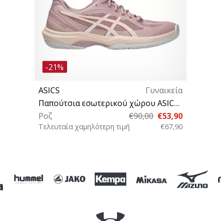
-21%
ASICS
Γυναικεία
Παπούτσια εσωτερικού χώρου ASICS Court Hunter FF
Ροζ
€90,00
€53,90
Τελευταία χαμηλότερη τιμή
€67,90
39½ 40½