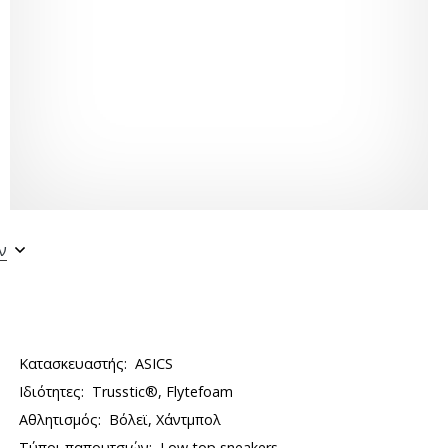
ν
Κατασκευαστής:
ASICS
Ιδιότητες:
Trusstic®, Flytefoam
Αθλητισμός:
Βόλεϊ, Χάντμπολ
Τύποι παπουτσιών:
Low top sneakers