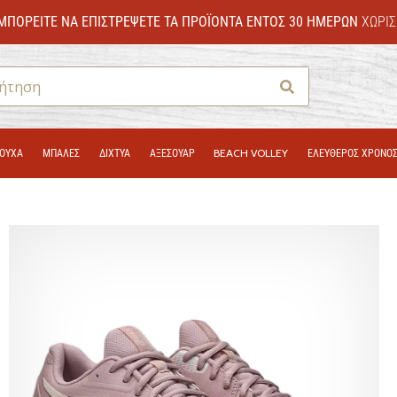
ΜΠΟΡΕΊΤΕ ΝΑ ΕΠΙΣΤΡΈΨΕΤΕ ΤΑ ΠΡΟΪΌΝΤΑ ΕΝΤΌΣ 30 ΗΜΕΡΏΝ
ΧΩΡΊΣ
Αναζήτηση
ΟΎΧΑ
ΜΠΑΛΕΣ
ΔΊΧΤΥΑ
ΑΞΕΣΟΥΑΡ
BEACH VOLLEY
ΕΛΕΥΘΕΡΟΣ ΧΡΟΝΟ