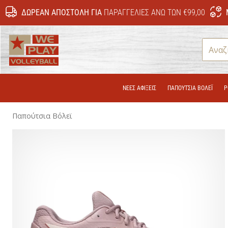
ΔΩΡΕΆΝ ΑΠΟΣΤΟΛΉ ΓΙΑ
ΠΑΡΑΓΓΕΛΊΕΣ ΆΝΩ ΤΩΝ €99,00
WePlayVolleyball.cy
ΝΕΕΣ ΑΦΙΞΕΙΣ
ΠΑΠΟΎΤΣΙΑ ΒΌΛΕΪ
Ρ
Παπούτσια Βόλεϊ