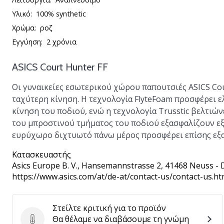
Υλικό:
100% synthetic
Χρώμα:
ροζ
Εγγύηση:
2 χρόνια
ASICS Court Hunter FF
Οι γυναικείες εσωτερικού χώρου παπουτσιές
ASICS Co
ταχύτερη κίνηση. Η τεχνολογία
FlyteFoam
προσφέρει ε
κίνηση του ποδιού, ενώ η τεχνολογία
Trusstic
βελτιώνε
του μπροστινού τμήματος του ποδιού εξασφαλίζουν εξ
ευρύχωρο διχτυωτό πάνω μέρος προσφέρει επίσης εξαι
Κατασκευαστής
Asics Europe B. V.
, Hansemannstrasse 2, 41468 Neuss - 
https://www.asics.com/at/de-at/contact-us/contact-us.ht
Στείλτε κριτική για το προϊόν
Θα θέλαμε να διαβάσουμε τη γνώμη
Στείλτε κριτική για το προϊόν