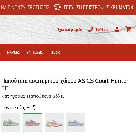
 ΝΑ ΓΊΝΟΝΤΑΙ ΕΡΩΤΉΣΕΙΣ.
ΕΓΓΎΗΣΗ ΕΠΙΣΤΡΟΦΉΣ ΧΡΗΜΆΤΩΝ
Σχετικά μ' εμάς
Βοήθεια
Χρήστης
καλάθι
Σ
ΜΑΡΚΕΣ
ΕΚΠΤΩΣΕΙΣ
BLOG
Παπούτσια εσωτερικού χώρου ASICS Court Hunter
FF
Κατηγορία:
Παπούτσια Βόλεϊ
Γυναικεία,
Ροζ