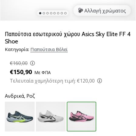
βόλεϊ
Αλλαγή χρώματος
Είστε
λάτρης
του
Παπούτσια εσωτερικού χώρου Asics Sky Elite FF 4
βόλεϊ
Shoe
όπως
Κατηγορία:
Παπούτσια Βόλεϊ
εμείς;
Ελάτε
€160,00
μαζί
μας
€150,90
Με ΦΠΑ
ως
Τελευταία χαμηλότερη τιμή:
€120,00
πρεσβευτής
της
Ανδρικά,
Ροζ
μάρκας
μας.
11. 8. 2022
•