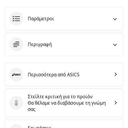
αποφέρουν
έσοδα.
…
Παράμετροι
Εμφάνιση
Περιγραφή
όλων
των
άρθρων
Περισσότερα από ASICS
ASICS
Στείλτε κριτική για το προϊόν
Θα θέλαμε να διαβάσουμε τη γνώμη
Στείλτε κριτική για το προϊόν
σας
Ερωτήσεις