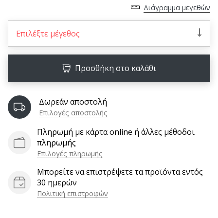
9 λεπτά ανάγνωσης
Διάγραμμα μεγεθών
Weplayvolleyball
Πρόγραμμα
Επιλέξτε μέγεθος
Συνεργατών
Έχετε
τον
Προσθήκη στο καλάθι
δικό
σας
ιστότοπο,
Δωρεάν αποστολή
ιστολόγιο,
Επιλογές αποστολής
σελίδα
στο
Πληρωμή με κάρτα online ή άλλες μέθοδοι
Facebook
πληρωμής
ή
Επιλογές πληρωμής
φόρουμ
Μπορείτε να επιστρέψετε τα προϊόντα εντός
συζητήσεων;
30 ημερών
Αφήστε
Πολιτική επιστροφών
τα
να
σας