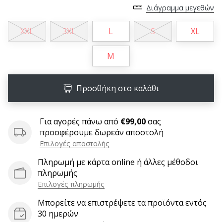
9 λεπτά ανάγνωσης
Διάγραμμα μεγεθών
Weplayvolleyball
Πρόγραμμα
XXL
3XL
L
S
XL
Συνεργατών
M
Έχετε
τον
δικό
Προσθήκη στο καλάθι
σας
ιστότοπο,
ιστολόγιο,
Για αγορές πάνω από
€99,00
σας
σελίδα
προσφέρουμε δωρεάν αποστολή
στο
Facebook
Επιλογές αποστολής
ή
Πληρωμή με κάρτα online ή άλλες μέθοδοι
φόρουμ
πληρωμής
συζητήσεων;
Επιλογές πληρωμής
Αφήστε
τα
Μπορείτε να επιστρέψετε τα προϊόντα εντός
να
30 ημερών
σας