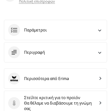
Πολιτική επιστροφών
αποφέρουν
έσοδα.
…
Παράμετροι
Εμφάνιση
όλων
των
Περιγραφή
άρθρων
Περισσότερα από Erima
Erima
Στείλτε κριτική για το προϊόν
Θα θέλαμε να διαβάσουμε τη γνώμη
Στείλτε κριτική για το προϊόν
σας