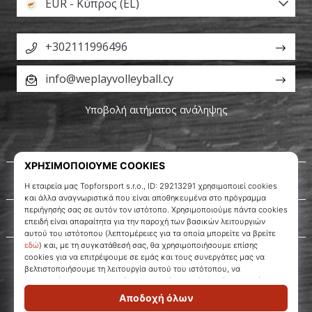
EUR - Κύπρος (EL)
+302111996496
info@weplayvolleyball.cy
Υποβολή αιτήματος ανάληψης
Σχετικά μ' εμάς
Εξυπηρέτηση πελατών