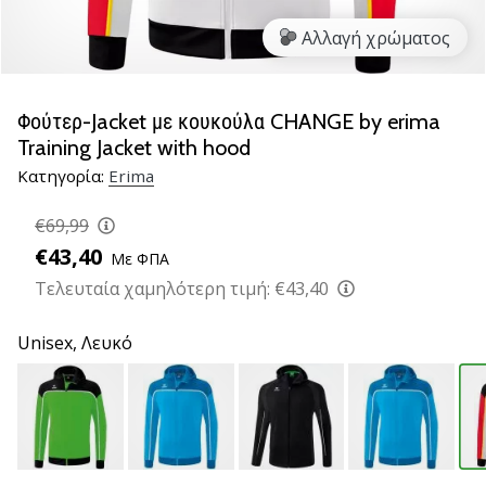
βόλεϊ
Αλλαγή χρώματος
Είστε
λάτρης
του
Φούτερ-Jacket με κουκούλα CHANGE by erima
βόλεϊ
Training Jacket with hood
όπως
Κατηγορία:
Erima
εμείς;
Ελάτε
€69,99
μαζί
μας
€43,40
Με ΦΠΑ
ως
Τελευταία χαμηλότερη τιμή:
€43,40
πρεσβευτής
της
Unisex,
Λευκό
μάρκας
μας.
11. 8. 2022
•