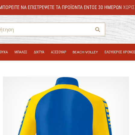
ΜΠΟΡΕΊΤΕ ΝΑ ΕΠΙΣΤΡΈΨΕΤΕ ΤΑ ΠΡΟΪΌΝΤΑ ΕΝΤΌΣ 30 ΗΜΕΡΏΝ
ΧΩΡΊΣ
Αναζήτηση
ΟΎΧΑ
ΜΠΑΛΕΣ
ΔΊΧΤΥΑ
ΑΞΕΣΟΥΑΡ
BEACH VOLLEY
ΕΛΕΥΘΕΡΟΣ ΧΡΟΝΟ