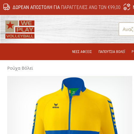
ΔΩΡΕΆΝ ΑΠΟΣΤΟΛΉ ΓΙΑ
ΠΑΡΑΓΓΕΛΊΕΣ ΆΝΩ ΤΩΝ €99,00
WePlayVolleyball.cy
ΝΕΕΣ ΑΦΙΞΕΙΣ
ΠΑΠΟΎΤΣΙΑ ΒΌΛΕΪ
Ρ
Ρούχα Βόλεϊ