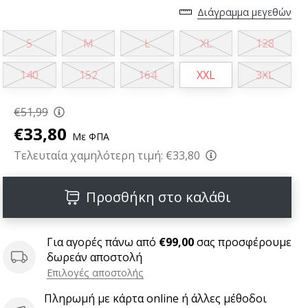
Διάγραμμα μεγεθών
S
M
L
XL
128
140
152
164
XXL
3XL
€51,99
€33,80
Με ΦΠΑ
Τελευταία χαμηλότερη τιμή:
€33,80
Προσθήκη στο καλάθι
Για αγορές πάνω από
€99,00
σας προσφέρουμε
δωρεάν αποστολή
Επιλογές αποστολής
Πληρωμή με κάρτα online ή άλλες μέθοδοι