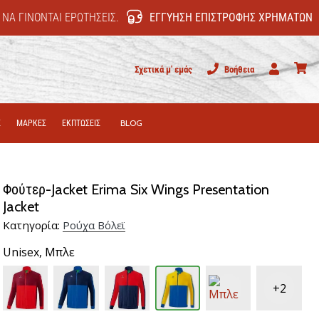
 ΝΑ ΓΊΝΟΝΤΑΙ ΕΡΩΤΉΣΕΙΣ.
ΕΓΓΎΗΣΗ ΕΠΙΣΤΡΟΦΉΣ ΧΡΗΜΆΤΩΝ
Σχετικά μ' εμάς
Βοήθεια
Χρήστης
καλάθι
Σ
ΜΑΡΚΕΣ
ΕΚΠΤΩΣΕΙΣ
BLOG
Φούτερ-Jacket Erima Six Wings Presentation
Jacket
Κατηγορία:
Ρούχα Βόλεϊ
Unisex,
Μπλε
+2