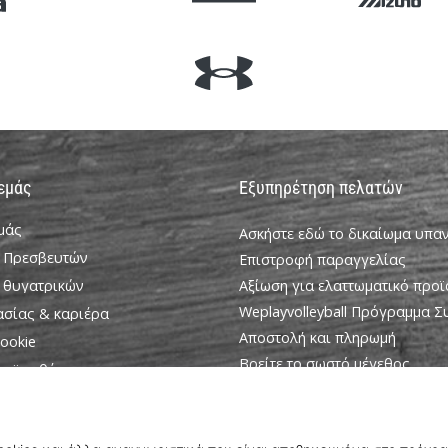
 εμάς
Εξυπηρέτηση πελατών
εμάς
Ασκήστε εδώ το δικαίωμα υπ
 Πρεσβευτών
Επιστροφή παραγγελίας
 θυγατρικών
Αξίωση για ελαττωματικό προϊ
Weplayvolleyball Πρόγραμμα 
ασίας & καριέρα
Αποστολή και πληρωμή
ookie
Βρείτε το σωστό μέγεθος
ροϋποθέσεις
Επικοινωνία
Συχνές ερωτήσεις
Πολιτική απορρήτου