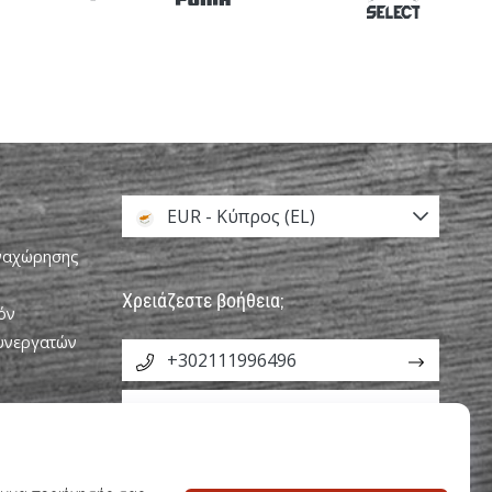
EUR - Κύπρος (EL)
αναχώρησης
Χρειάζεστε βοήθεια;
όν
Συνεργατών
+302111996496
info@weplayvolleyball.cy