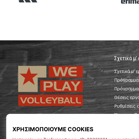
Σχετικά μ'
Σχετικά μ' 
Πρόγραμμα
Πρόγραμμα
Θέσεις εργ
Ρυθμίσεις c
Όροι και Π
WePlayVolleyball.cy