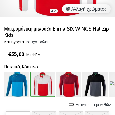
βόλεϊ
Αλλαγή χρώματος
Είστε
λάτρης
του
Μακρυμάνικη μπλούζα Erima SIX WINGS HalfZip
βόλεϊ
Kids
όπως
Κατηγορία:
Ρούχα Βόλεϊ
εμείς;
Ελάτε
€55,00
μαζί
Με ΦΠΑ
μας
ως
Παιδικά,
Κόκκινο
πρεσβευτής
της
μάρκας
μας.
11. 8. 2022
Διάγραμμα μεγεθών
•