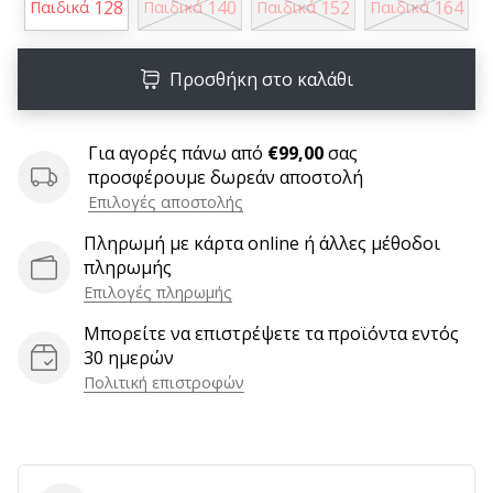
9 λεπτά ανάγνωσης
128
140
152
164
Παιδικά
Παιδικά
Παιδικά
Παιδικά
Weplayvolleyball
Πρόγραμμα
Προσθήκη στο καλάθι
Συνεργατών
Έχετε
τον
Για αγορές πάνω από
€99,00
σας
δικό
προσφέρουμε δωρεάν αποστολή
σας
Επιλογές αποστολής
ιστότοπο,
Πληρωμή με κάρτα online ή άλλες μέθοδοι
ιστολόγιο,
πληρωμής
σελίδα
Επιλογές πληρωμής
στο
Facebook
Μπορείτε να επιστρέψετε τα προϊόντα εντός
ή
30 ημερών
φόρουμ
Πολιτική επιστροφών
συζητήσεων;
Αφήστε
τα
να
σας