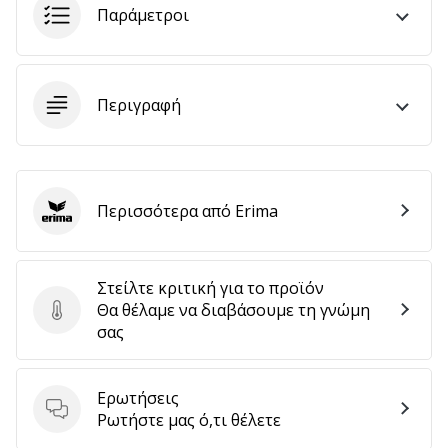
Παράμετροι
αποφέρουν
έσοδα.
…
Περιγραφή
Εμφάνιση
όλων
των
Περισσότερα από Erima
άρθρων
Erima
Στείλτε κριτική για το προϊόν
Θα θέλαμε να διαβάσουμε τη γνώμη
Στείλτε κριτική για το προϊόν
σας
Ερωτήσεις
Ερωτήσεις
Ρωτήστε μας ό,τι θέλετε