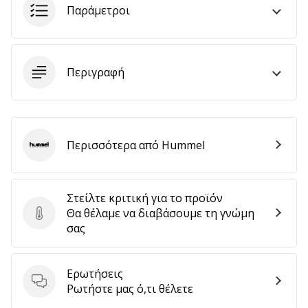
Παράμετροι
αποφέρουν
έσοδα.
…
Περιγραφή
Εμφάνιση
όλων
των
Περισσότερα από Hummel
άρθρων
Hummel
Στείλτε κριτική για το προϊόν
Θα θέλαμε να διαβάσουμε τη γνώμη
Στείλτε κριτική για το προϊόν
σας
Ερωτήσεις
Ερωτήσεις
Ρωτήστε μας ό,τι θέλετε