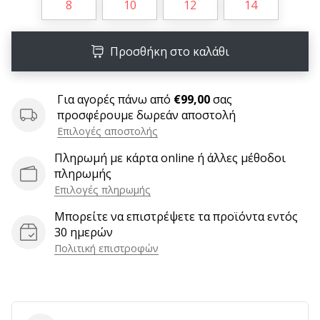
9 λεπτά ανάγνωσης
8
10
12
14
Weplayvolleyball
Πρόγραμμα
Προσθήκη στο καλάθι
Συνεργατών
Έχετε
τον
Για αγορές πάνω από
€99,00
σας
δικό
προσφέρουμε δωρεάν αποστολή
σας
Επιλογές αποστολής
ιστότοπο,
Πληρωμή με κάρτα online ή άλλες μέθοδοι
ιστολόγιο,
πληρωμής
σελίδα
Επιλογές πληρωμής
στο
Facebook
Μπορείτε να επιστρέψετε τα προϊόντα εντός
ή
30 ημερών
φόρουμ
Πολιτική επιστροφών
συζητήσεων;
Αφήστε
τα
να
σας