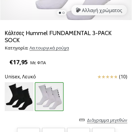
βόλεϊ
Αλλαγή χρώματος
Είστε
λάτρης
του
Κάλτσες Hummel FUNDAMENTAL 3-PACK
βόλεϊ
SOCK
όπως
Κατηγορία:
Λειτουργικά ρούχα
εμείς;
Ελάτε
€17,95
μαζί
Με ΦΠΑ
μας
ως
Κριτικές
Unisex,
Λευκό
(10)
πρεσβευτής
της
μάρκας
μας.
11. 8. 2022
Διάγραμμα μεγεθών
•