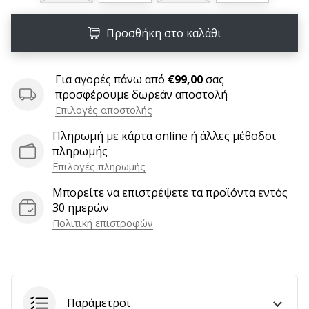
9 λεπτά ανάγνωσης
Weplayvolleyball
Προσθήκη στο καλάθι
Πρόγραμμα
Συνεργατών
Έχετε
Για αγορές πάνω από
€99,00
σας
τον
προσφέρουμε δωρεάν αποστολή
δικό
Επιλογές αποστολής
σας
Πληρωμή με κάρτα online ή άλλες μέθοδοι
ιστότοπο,
πληρωμής
ιστολόγιο,
Επιλογές πληρωμής
σελίδα
στο
Μπορείτε να επιστρέψετε τα προϊόντα εντός
Facebook
30 ημερών
ή
Πολιτική επιστροφών
φόρουμ
συζητήσεων;
Αφήστε
τα
να
Παράμετροι
σας