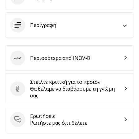
αποφέρουν
έσοδα.
…
Περιγραφή
Εμφάνιση
όλων
Περισσότερα από INOV-8
των
INOV-8
άρθρων
Στείλτε κριτική για το προϊόν
Θα θέλαμε να διαβάσουμε τη γνώμη
Στείλτε κριτική για το προϊόν
σας
Ερωτήσεις
Ερωτήσεις
Ρωτήστε μας ό,τι θέλετε