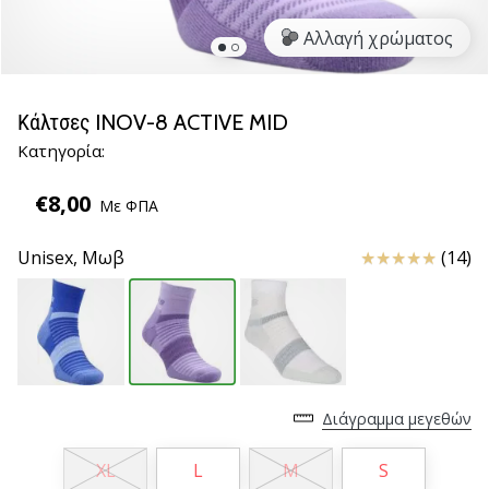
βόλεϊ
Αλλαγή χρώματος
Είστε
λάτρης
του
Κάλτσες INOV-8 ACTIVE MID
βόλεϊ
Κατηγορία:
όπως
εμείς;
€8,00
Ελάτε
Με ΦΠΑ
μαζί
μας
Κριτικές
Unisex,
Μωβ
(14)
ως
πρεσβευτής
της
μάρκας
μας.
Διάγραμμα μεγεθών
11. 8. 2022
•
XL
L
M
S