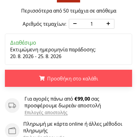
9 λεπτά ανάγνωσης
Weplayvolleyball
Περισσότερα από 50 τεμάχια σε απόθεμα
Πρόγραμμα
Αριθμός τεμαχίων:
Συνεργατών
Έχετε
τον
Διαθέσιμο
δικό
Εκτιμώμενη ημερομηνία παράδοσης:
σας
20. 8. 2026 - 25. 8. 2026
ιστότοπο,
ιστολόγιο,
σελίδα
Προσθήκη στο καλάθι
στο
Facebook
.
.
.
ή
Για αγορές πάνω από
€99,00
σας
φόρουμ
προσφέρουμε δωρεάν αποστολή
συζητήσεων;
Επιλογές αποστολής
Αφήστε
τα
Πληρωμή με κάρτα online ή άλλες μέθοδοι
να
πληρωμής
σας