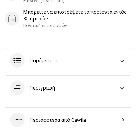
Επιλογές πληρωμής
αποφέρουν
Μπορείτε να επιστρέψετε τα προϊόντα εντός
έσοδα.
30 ημερών
…
Πολιτική επιστροφών
Εμφάνιση
όλων
των
Παράμετροι
άρθρων
Περιγραφή
Περισσότερα από Cawila
Cawila