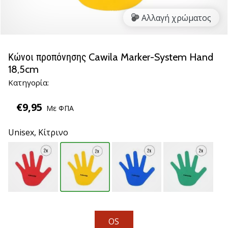
βόλεϊ
Αλλαγή χρώματος
Είστε
λάτρης
του
Κώνοι προπόνησης Cawila Marker-System Hand
βόλεϊ
18,5cm
όπως
Κατηγορία:
εμείς;
Ελάτε
€9,95
μαζί
Με ΦΠΑ
μας
ως
Unisex,
Κίτρινο
πρεσβευτής
της
μάρκας
μας.
11. 8. 2022
•
OS