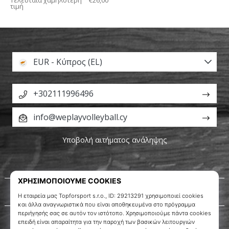
τιμή
EUR - Κύπρος (EL)
+302111996496
info@weplayvolleyball.cy
Υποβολή αιτήματος ανάληψης
Σχετικά μ' εμάς
Εξυπηρέτηση πελατών