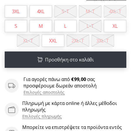
9 λεπτά ανάγνωσης
Weplayvolleyball
3XL
4XL
S-T
M-T
4XL-T
Πρόγραμμα
Συνεργατών
S
M
L
L-T
XL
Έχετε
τον
XL-T
XXL
2XL-T
3XL-T
δικό
σας
ιστότοπο,
Προσθήκη στο καλάθι
ιστολόγιο,
σελίδα
στο
Για αγορές πάνω από
€99,00
σας
Facebook
προσφέρουμε δωρεάν αποστολή
ή
Επιλογές αποστολής
φόρουμ
Πληρωμή με κάρτα online ή άλλες μέθοδοι
συζητήσεων;
πληρωμής
Αφήστε
Επιλογές πληρωμής
τα
να
Μπορείτε να επιστρέψετε τα προϊόντα εντός
σας