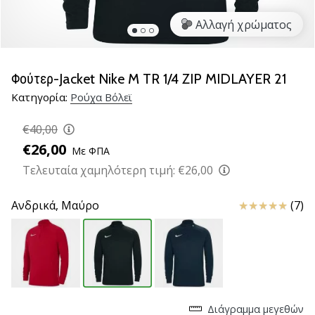
βόλεϊ
Αλλαγή χρώματος
Είστε
λάτρης
του
Φούτερ-Jacket Nike M TR 1/4 ZIP MIDLAYER 21
βόλεϊ
Κατηγορία:
Ρούχα Βόλεϊ
όπως
εμείς;
€40,00
Ελάτε
μαζί
€26,00
Με ΦΠΑ
μας
Τελευταία χαμηλότερη τιμή:
€26,00
ως
πρεσβευτής
Κριτικές
Ανδρικά,
Μαύρο
(7)
της
μάρκας
μας.
11. 8. 2022
•
Διάγραμμα μεγεθών