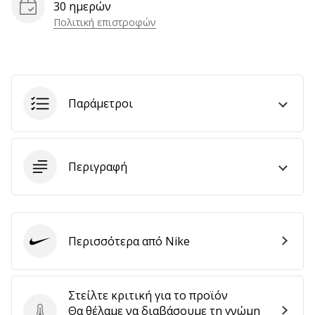
30 ημερών
αποφέρουν
Πολιτική επιστροφών
έσοδα.
…
Εμφάνιση
Παράμετροι
όλων
των
άρθρων
Περιγραφή
Περισσότερα από Nike
Nike
Στείλτε κριτική για το προϊόν
Θα θέλαμε να διαβάσουμε τη γνώμη