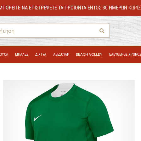
ΜΠΟΡΕΊΤΕ ΝΑ ΕΠΙΣΤΡΈΨΕΤΕ ΤΑ ΠΡΟΪΌΝΤΑ ΕΝΤΌΣ 30 ΗΜΕΡΏΝ
ΧΩΡΊΣ
Αναζήτηση
ΟΎΧΑ
ΜΠΑΛΕΣ
ΔΊΧΤΥΑ
ΑΞΕΣΟΥΑΡ
BEACH VOLLEY
ΕΛΕΥΘΕΡΟΣ ΧΡΟΝΟ