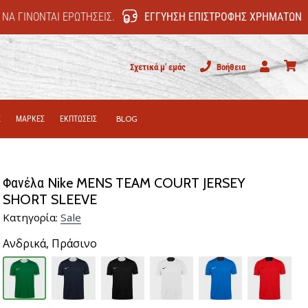
 ΝΑ ΓΊΝΟΝΤΑΙ ΕΡΩΤΉΣΕΙΣ.
ΕΓΓΎΗΣΗ ΕΠΙΣΤΡΟΦΉΣ ΧΡΗΜΆΤΩΝ
Σχετικά μ' εμάς
Βοήθεια
Χρήστης
καλάθι
Σ
ΜΑΡΚΕΣ
ΕΚΠΤΩΣΕΙΣ
BLOG
Φανέλα Nike MENS TEAM COURT JERSEY
SHORT SLEEVE
Κατηγορία:
Sale
Ανδρικά,
Πράσινο