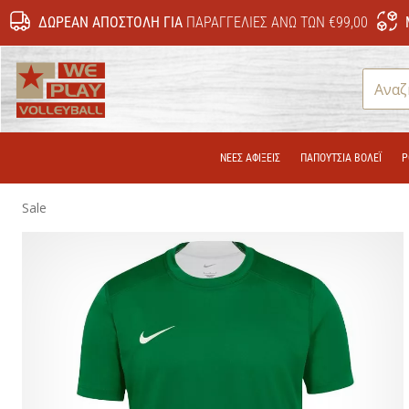
ΔΩΡΕΆΝ ΑΠΟΣΤΟΛΉ ΓΙΑ
ΠΑΡΑΓΓΕΛΊΕΣ ΆΝΩ ΤΩΝ €99,00
WePlayVolleyball.cy
ΝΕΕΣ ΑΦΙΞΕΙΣ
ΠΑΠΟΎΤΣΙΑ ΒΌΛΕΪ
Ρ
Sale