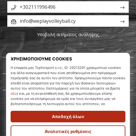
+302111996496
info@weplayvolleyball.cy
Υποβολή αιτήματος ανάληψης
Σχετικά μ' εμάς
Εξυπηρέτηση πελατών
WePlayVolleyball.cy