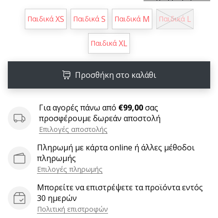
9 λεπτά ανάγνωσης
Weplayvolleyball
XS
S
M
L
Παιδικά
Παιδικά
Παιδικά
Παιδικά
Πρόγραμμα
Συνεργατών
XL
Παιδικά
Έχετε
τον
Προσθήκη στο καλάθι
δικό
σας
ιστότοπο,
Για αγορές πάνω από
€99,00
σας
ιστολόγιο,
προσφέρουμε δωρεάν αποστολή
σελίδα
Επιλογές αποστολής
στο
Facebook
Πληρωμή με κάρτα online ή άλλες μέθοδοι
ή
πληρωμής
φόρουμ
Επιλογές πληρωμής
συζητήσεων;
Αφήστε
Μπορείτε να επιστρέψετε τα προϊόντα εντός
τα
30 ημερών
να
Πολιτική επιστροφών
σας