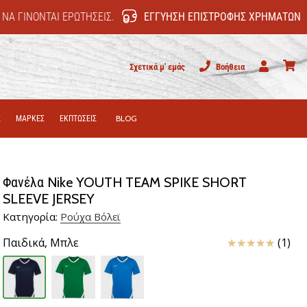
 ΝΑ ΓΊΝΟΝΤΑΙ ΕΡΩΤΉΣΕΙΣ.
ΕΓΓΎΗΣΗ ΕΠΙΣΤΡΟΦΉΣ ΧΡΗΜΆΤΩΝ
Σχετικά μ' εμάς
Βοήθεια
Χρήστης
καλάθι
Σ
ΜΑΡΚΕΣ
ΕΚΠΤΩΣΕΙΣ
BLOG
Φανέλα Nike YOUTH TEAM SPIKE SHORT
SLEEVE JERSEY
Κατηγορία:
Ρούχα Βόλεϊ
Κριτικές
Παιδικά,
Μπλε
(1)