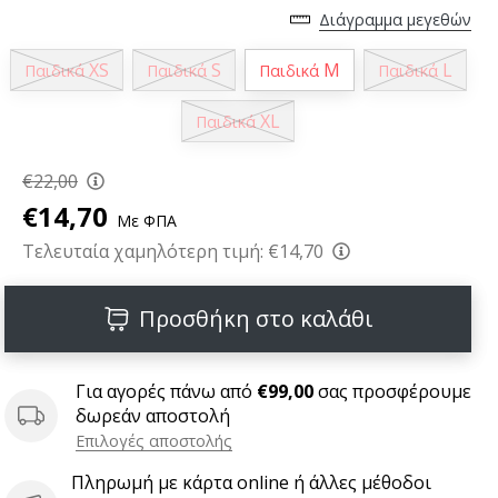
Διάγραμμα μεγεθών
XS
S
M
L
Παιδικά
Παιδικά
Παιδικά
Παιδικά
XL
Παιδικά
€22,00
€14,70
Με ΦΠΑ
Τελευταία χαμηλότερη τιμή:
€14,70
Προσθήκη στο καλάθι
Για αγορές πάνω από
€99,00
σας προσφέρουμε
δωρεάν αποστολή
Επιλογές αποστολής
Πληρωμή με κάρτα online ή άλλες μέθοδοι