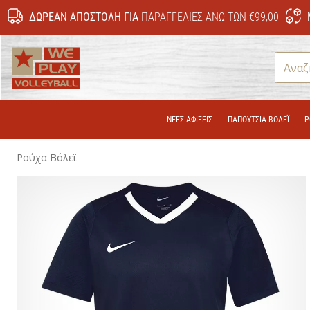
ΔΩΡΕΆΝ ΑΠΟΣΤΟΛΉ ΓΙΑ
ΠΑΡΑΓΓΕΛΊΕΣ ΆΝΩ ΤΩΝ €99,00
WePlayVolleyball.cy
ΝΕΕΣ ΑΦΙΞΕΙΣ
ΠΑΠΟΎΤΣΙΑ ΒΌΛΕΪ
Ρ
Ρούχα Βόλεϊ