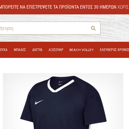
ΜΠΟΡΕΊΤΕ ΝΑ ΕΠΙΣΤΡΈΨΕΤΕ ΤΑ ΠΡΟΪΌΝΤΑ ΕΝΤΌΣ 30 ΗΜΕΡΏΝ
ΧΩΡΊΣ
Αναζήτηση
ΟΎΧΑ
ΜΠΑΛΕΣ
ΔΊΧΤΥΑ
ΑΞΕΣΟΥΑΡ
BEACH VOLLEY
ΕΛΕΥΘΕΡΟΣ ΧΡΟΝΟ