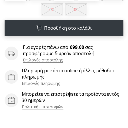
9 λεπτά ανάγνωσης
3XL
4XL
Weplayvolleyball
Πρόγραμμα
Συνεργατών
Προσθήκη στο καλάθι
Έχετε
τον
δικό
Για αγορές πάνω από
€99,00
σας
σας
προσφέρουμε δωρεάν αποστολή
ιστότοπο,
Επιλογές αποστολής
ιστολόγιο,
σελίδα
Πληρωμή με κάρτα online ή άλλες μέθοδοι
στο
πληρωμής
Facebook
Επιλογές πληρωμής
ή
Μπορείτε να επιστρέψετε τα προϊόντα εντός
φόρουμ
30 ημερών
συζητήσεων;
Πολιτική επιστροφών
Αφήστε
τα
να
σας