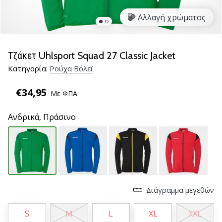
βόλεϊ
Αλλαγή χρώματος
Είστε
λάτρης
του
Τζάκετ Uhlsport Squad 27 Classic Jacket
βόλεϊ
Κατηγορία:
Ρούχα Βόλεϊ
όπως
εμείς;
€34,95
Ελάτε
Με ΦΠΑ
μαζί
μας
Ανδρικά,
Πράσινο
ως
πρεσβευτής
της
μάρκας
μας.
Διάγραμμα μεγεθών
11. 8. 2022
•
S
M
L
XL
XXL