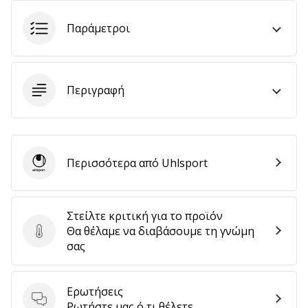
αποφέρουν
έσοδα.
Παράμετροι
…
Περιγραφή
Εμφάνιση
όλων
των
άρθρων
Περισσότερα από Uhlsport
Uhlsport
Στείλτε κριτική για το προϊόν
Θα θέλαμε να διαβάσουμε τη γνώμη
Στείλτε κριτική για το προϊόν
σας
Ερωτήσεις
Ερωτήσεις
Ρωτήστε μας ό,τι θέλετε