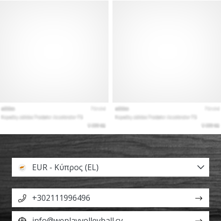
EUR - Κύπρος (EL)
+302111996496
info@weplayvolleyball.cy