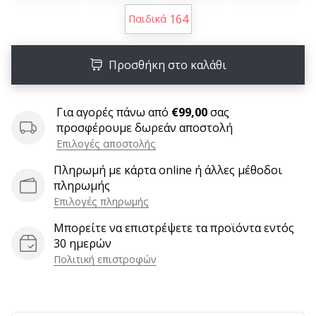
9 λεπτά ανάγνωσης
164
Παιδικά
Weplayvolleyball
Πρόγραμμα
Συνεργατών
Προσθήκη στο καλάθι
Έχετε
τον
δικό
Για αγορές πάνω από
€99,00
σας
σας
προσφέρουμε δωρεάν αποστολή
ιστότοπο,
Επιλογές αποστολής
ιστολόγιο,
Πληρωμή με κάρτα online ή άλλες μέθοδοι
σελίδα
πληρωμής
στο
Επιλογές πληρωμής
Facebook
ή
Μπορείτε να επιστρέψετε τα προϊόντα εντός
φόρουμ
30 ημερών
συζητήσεων;
Πολιτική επιστροφών
Αφήστε
τα
να
σας