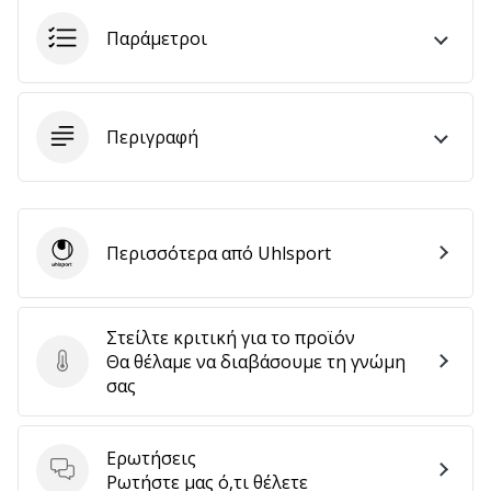
αποφέρουν
Παράμετροι
έσοδα.
…
Περιγραφή
Εμφάνιση
όλων
των
άρθρων
Περισσότερα από Uhlsport
Uhlsport
Στείλτε κριτική για το προϊόν
Θα θέλαμε να διαβάσουμε τη γνώμη
Στείλτε κριτική για το προϊόν
σας
Ερωτήσεις
Ερωτήσεις
Ρωτήστε μας ό,τι θέλετε