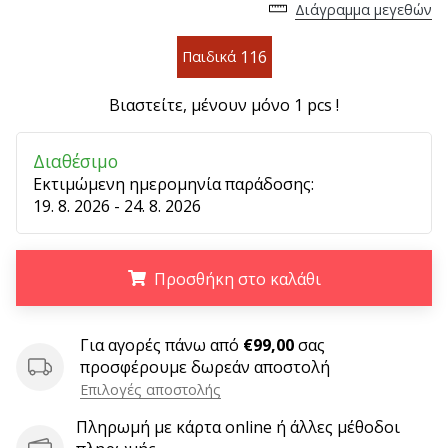
9 λεπτά ανάγνωσης
Διάγραμμα μεγεθών
Weplayvolleyball
116
Πρόγραμμα
Παιδικά
Συνεργατών
Βιαστείτε, μένουν μόνο
1 pcs
!
Έχετε
τον
δικό
Διαθέσιμο
σας
Εκτιμώμενη ημερομηνία παράδοσης:
ιστότοπο,
19. 8. 2026 - 24. 8. 2026
ιστολόγιο,
σελίδα
στο
Προσθήκη στο καλάθι
Facebook
ή
.
.
.
φόρουμ
Για αγορές πάνω από
€99,00
σας
συζητήσεων;
προσφέρουμε δωρεάν αποστολή
Αφήστε
Επιλογές αποστολής
τα
να
Πληρωμή με κάρτα online ή άλλες μέθοδοι
σας