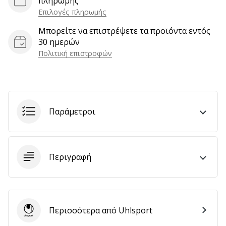
πληρωμής
αποφέρουν
Επιλογές πληρωμής
έσοδα.
Μπορείτε να επιστρέψετε τα προϊόντα εντός
…
30 ημερών
Πολιτική επιστροφών
Εμφάνιση
όλων
των
άρθρων
Παράμετροι
Περιγραφή
Περισσότερα από Uhlsport
Uhlsport