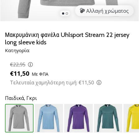
βόλεϊ
Αλλαγή χρώματος
Είστε
λάτρης
του
Μακρυμάνικη φανέλα Uhlsport Stream 22 jersey
βόλεϊ
long sleeve kids
όπως
Κατηγορία:
εμείς;
Ελάτε
€22,95
μαζί
μας
€11,50
Με ΦΠΑ
ως
Τελευταία χαμηλότερη τιμή:
€11,50
πρεσβευτής
της
Παιδικά,
Γκρι
μάρκας
μας.
11. 8. 2022
•