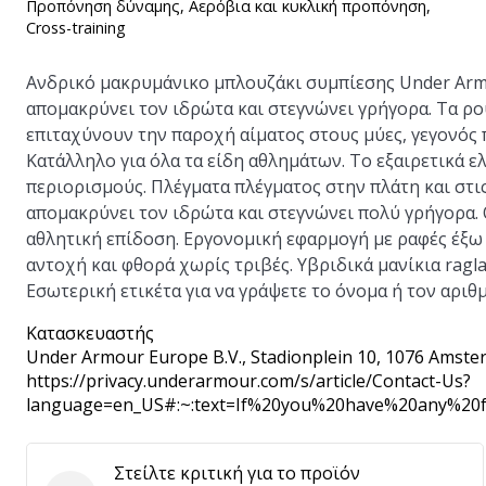
Προπόνηση δύναμης, Αερόβια και κυκλική προπόνηση,
Cross-training
Ανδρικό μακρυμάνικο μπλουζάκι συμπίεσης Under Arm
απομακρύνει τον ιδρώτα και στεγνώνει γρήγορα. Τα ρο
επιταχύνουν την παροχή αίματος στους μύες, γεγονός 
Κατάλληλο για όλα τα είδη αθλημάτων. Το εξαιρετικά 
περιορισμούς. Πλέγματα πλέγματος στην πλάτη και στι
απομακρύνει τον ιδρώτα και στεγνώνει πολύ γρήγορα. 
αθλητική επίδοση. Εργονομική εφαρμογή με ραφές έξω 
αντοχή και φθορά χωρίς τριβές. Υβριδικά μανίκια ragla
Εσωτερική ετικέτα για να γράψετε το όνομα ή τον αριθμ
Κατασκευαστής
Under Armour Europe B.V.
, Stadionplein 10, 1076 Amste
https://privacy.underarmour.com/s/article/Contact-Us?
language=en_US#:~:text=If%20you%20have%20any%2
Στείλτε κριτική για το προϊόν