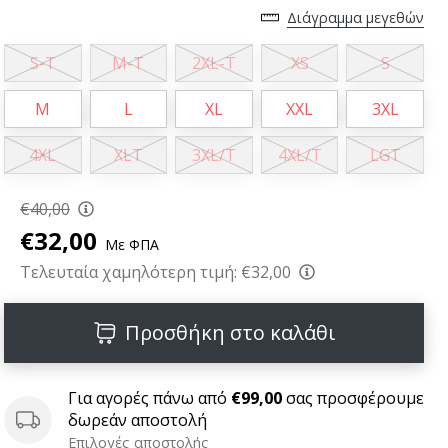
Διάγραμμα μεγεθών
S-T
M-T
2XL-T
XS
S
M
L
XL
XXL
3XL
4XL
XLT
3XL/T
4XL/T
LGT
€40,00
€32,00
Με ΦΠΑ
Τελευταία χαμηλότερη τιμή:
€32,00
Προσθήκη στο καλάθι
Για αγορές πάνω από
€99,00
σας προσφέρουμε
δωρεάν αποστολή
Επιλογές αποστολής