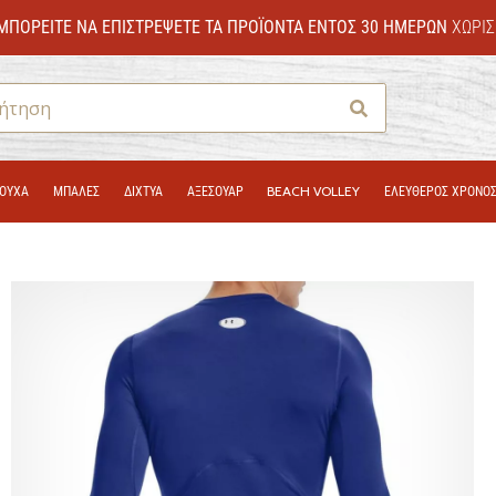
ΜΠΟΡΕΊΤΕ ΝΑ ΕΠΙΣΤΡΈΨΕΤΕ ΤΑ ΠΡΟΪΌΝΤΑ ΕΝΤΌΣ 30 ΗΜΕΡΏΝ
ΧΩΡΊΣ
Αναζήτηση
ΟΎΧΑ
ΜΠΑΛΕΣ
ΔΊΧΤΥΑ
ΑΞΕΣΟΥΑΡ
BEACH VOLLEY
ΕΛΕΥΘΕΡΟΣ ΧΡΟΝΟ