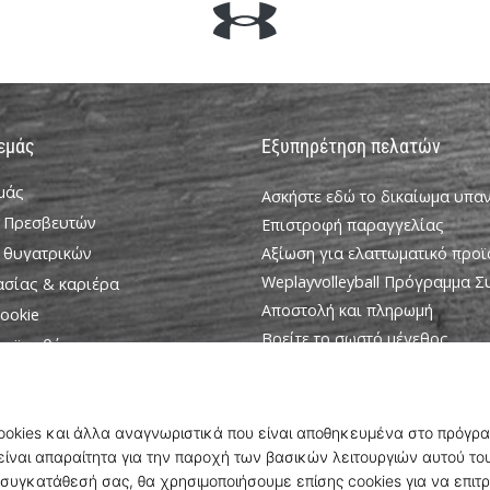
 εμάς
Εξυπηρέτηση πελατών
εμάς
Ασκήστε εδώ το δικαίωμα υπ
 Πρεσβευτών
Επιστροφή παραγγελίας
 θυγατρικών
Αξίωση για ελαττωματικό προϊ
Weplayvolleyball Πρόγραμμα 
ασίας & καριέρα
Αποστολή και πληρωμή
ookie
Βρείτε το σωστό μέγεθος
ροϋποθέσεις
Επικοινωνία
Συχνές ερωτήσεις
Πολιτική απορρήτου
Πρόγραμμα Πρεσβευτών