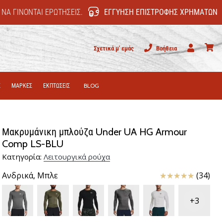
 ΝΑ ΓΊΝΟΝΤΑΙ ΕΡΩΤΉΣΕΙΣ.
ΕΓΓΎΗΣΗ ΕΠΙΣΤΡΟΦΉΣ ΧΡΗΜΆΤΩΝ
Σχετικά μ' εμάς
Βοήθεια
Χρήστης
καλάθι
Σ
ΜΑΡΚΕΣ
ΕΚΠΤΩΣΕΙΣ
BLOG
Μακρυμάνικη μπλούζα Under UA HG Armour
Comp LS-BLU
Κατηγορία:
Λειτουργικά ρούχα
Κριτικές
Ανδρικά,
Μπλε
(34)
+3