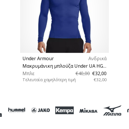
Under Armour
Ανδρικά
Μακρυμάνικη μπλούζα Under UA HG Armour Comp LS-BLU
Μπλε
€40,00
€32,00
Τελευταία χαμηλότερη τιμή
€32,00
M L XL XXL 3XL