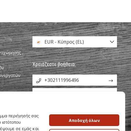
EUR - Κύπρος (EL)
αναχώρησης
Χρειάζεστε βοήθεια;
όν
Συνεργατών
+302111996496
info@weplayvolleyball.cy