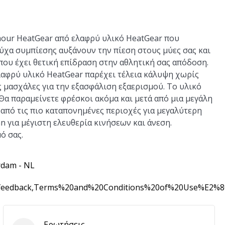
our HeatGear από ελαφρύ υλικό HeatGear που
ύχα συμπίεσης αυξάνουν την πίεση στους μύες σας και
που έχει θετική επίδραση στην αθλητική σας απόδοση.
ελαφρύ υλικό HeatGear παρέχει τέλεια κάλυψη χωρίς
ς μασχάλες για την εξασφάλιση εξαερισμού. Το υλικό
Θα παραμείνετε φρέσκοι ακόμα και μετά από μια μεγάλη
από τις πιο καταπονημένες περιοχές για μεγαλύτερη
n για μέγιστη ελευθερία κινήσεων και άνεση.
ό σας.
rdam - NL
0feedback,Terms%20and%20Conditions%20of%20Use%E2%
Ερωτήσεις