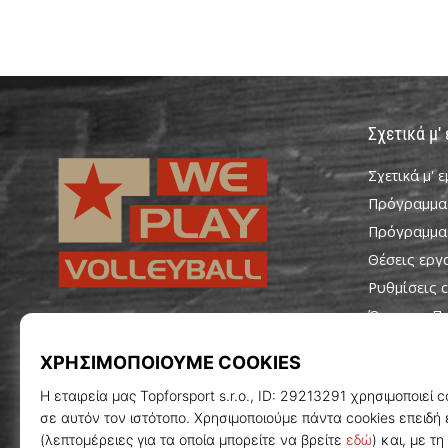
Σχετικά μ'
Σχετικά μ' 
Πρόγραμμα
Πρόγραμμα
Θέσεις εργ
Ρυθμίσεις c
Όροι και Π
WePlayVolleyball.cy