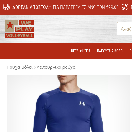
ΔΩΡΕΆΝ ΑΠΟΣΤΟΛΉ ΓΙΑ
ΠΑΡΑΓΓΕΛΊΕΣ ΆΝΩ ΤΩΝ €99,00
WePlayVolleyball.cy
ΝΕΕΣ ΑΦΙΞΕΙΣ
ΠΑΠΟΎΤΣΙΑ ΒΌΛΕΪ
Ρ
Ρούχα Βόλεϊ
Λειτουργικά ρούχα