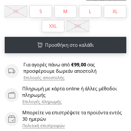
9 λεπτά ανάγνωσης
Weplayvolleyball
XS
S
M
L
XL
Πρόγραμμα
Συνεργατών
XXL
3XL
Έχετε
τον
Προσθήκη στο καλάθι
δικό
σας
ιστότοπο,
Για αγορές πάνω από
€99,00
σας
ιστολόγιο,
προσφέρουμε δωρεάν αποστολή
σελίδα
Επιλογές αποστολής
στο
Facebook
Πληρωμή με κάρτα online ή άλλες μέθοδοι
ή
πληρωμής
φόρουμ
Επιλογές πληρωμής
συζητήσεων;
Αφήστε
Μπορείτε να επιστρέψετε τα προϊόντα εντός
τα
30 ημερών
να
Πολιτική επιστροφών
σας