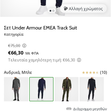
βόλεϊ
Αλλαγή χρώματος
Είστε
λάτρης
του
Σετ Under Armour EMEA Track Suit
βόλεϊ
Κατηγορία:
όπως
εμείς;
€75,00
Ελάτε
μαζί
€66,30
Με ΦΠΑ
μας
Τελευταία χαμηλότερη τιμή:
€66,30
ως
πρεσβευτής
Κριτικές
Ανδρικά,
Μπλε
(10)
της
μάρκας
μας.
11. 8. 2022
•
Διάγραμμα μεγεθών