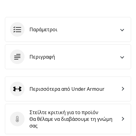
αποφέρουν
έσοδα.
…
Παράμετροι
Εμφάνιση
όλων
Περιγραφή
των
άρθρων
Περισσότερα από Under Armour
Under Armour
Στείλτε κριτική για το προϊόν
Θα θέλαμε να διαβάσουμε τη γνώμη
Στείλτε κριτική για το προϊόν
σας